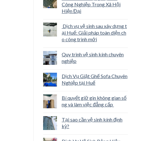
Công Nghiệp Trong Xã Hội
Hiện Đại
Dịch vụ vệ sinh sau xây dựng t
ại Huế: Giải pháp toàn diện ch
o công trình mới
Quy trình vệ sinh kính chuyên
nghiệp
Dịch Vụ Giặt Ghế Sofa Chuyên
Nghiệp tại Huế
Bí quyết giữ gìn không gian số
ng và làm việc đẳng cấp
Tại sao cần vệ sinh kính định
kỳ?