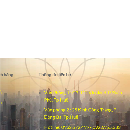
h hàng
Thông tin liên hệ
ủ
Văn Phòng 1 : C3-112 Vicoland, P. Xuân
Phú, Tp Huế
u
Văn phòng 2 : 25 Đinh Công Tráng, P.
Đông Ba, Tp.Huế
Hotline: 0932.572.499 - 0922.955.333