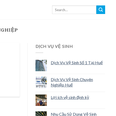
NGHIỆP
DỊCH VỤ VỆ SINH
Dịch Vụ Vệ Sinh Số 1 Tại Huế
Dịch Vụ Vệ Sinh Chuyên
Nghiệp Huế
Lợi ích vệ sinh định kỳ
Nhu Cầu Sử Dụng Vệ Sinh