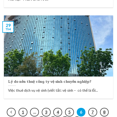
29
Th4
Lý do nên thuệ công ty vệ sinh chuyên nghiệp?
Việc thuê dịch vụ vệ sinh (viết tắt: vệ sinh – có thể là lỗi...
1
…
3
4
5
6
7
8