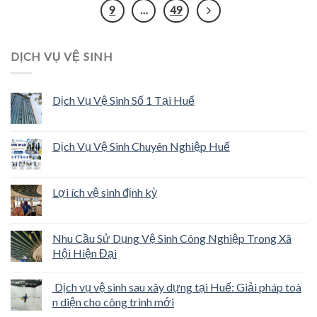
9
…
49
DỊCH VỤ VỆ SINH
Dịch Vụ Vệ Sinh Số 1 Tại Huế
Dịch Vụ Vệ Sinh Chuyên Nghiệp Huế
Lợi ích vệ sinh định kỳ
Nhu Cầu Sử Dụng Vệ Sinh Công Nghiệp Trong Xã
Hội Hiện Đại
Dịch vụ vệ sinh sau xây dựng tại Huế: Giải pháp toà
n diện cho công trình mới