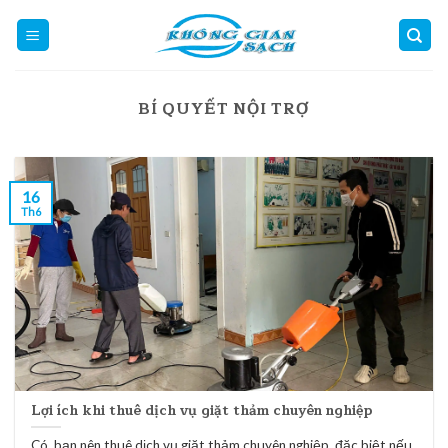
Skip
to
content
BÍ QUYẾT NỘI TRỢ
16
Th6
Lợi ích khi thuê dịch vụ giặt thảm chuyên nghiệp
Có, bạn nên thuê dịch vụ giặt thảm chuyên nghiệp, đặc biệt nếu