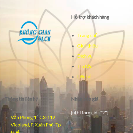
Hỗ trợ khách hàng
Trang chủ
Giới thiệu
Dịch vụ
Tin tức
Liên hệ
Thông tin liên hệ
Nhận báo giá
[ufbl form_id="2"]
Văn Phòng 1 : C3-112
Vicoland, P. Xuân Phú, Tp
Huế