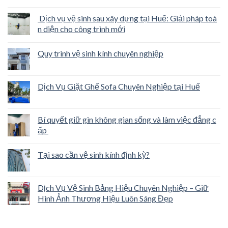
Dịch vụ vệ sinh sau xây dựng tại Huế: Giải pháp toà
n diện cho công trình mới
Quy trình vệ sinh kính chuyên nghiệp
Dịch Vụ Giặt Ghế Sofa Chuyên Nghiệp tại Huế
Bí quyết giữ gìn không gian sống và làm việc đẳng c
ấp
Tại sao cần vệ sinh kính định kỳ?
Dịch Vụ Vệ Sinh Bảng Hiệu Chuyên Nghiệp – Giữ
Hình Ảnh Thương Hiệu Luôn Sáng Đẹp