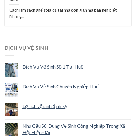
Cách làm sạch ghế sofa da tại nhà đơn giản mà bạn nên biết
Những...
DỊCH VỤ VỆ SINH
Dịch Vụ Vệ Sinh Số 1 Tại Huế
Dịch Vụ Vệ Sinh Chuyên Nghiệp Huế
Lợi ích vệ sinh định kỳ
Nhu Cầu Sử Dụng Vệ Sinh Công Nghiệp Trong Xã
Hội Hiện Đại