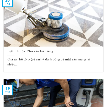
26
Th3
Lơi ích của Chà sàn bê tông
Chà sàn bê tông (vệ sinh + đánh bóng bề mặt sàn) mang lại
nhiều...
19
Th3