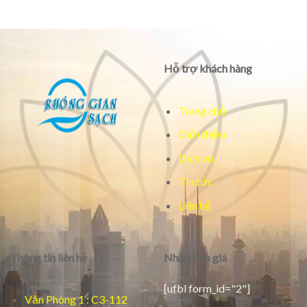
Hỗ trợ khách hàng
Trang chủ
Giới thiệu
Dịch vụ
Tin tức
Liên hệ
Thông tin liên hệ
Nhận báo giá
[ufbl form_id="2"]
Văn Phòng 1 : C3-112