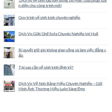
Dịch vụ vệ sinh sau xây dựng tại Huế: Giải pháp toà
n diện cho công trình mới
Quy trình vệ sinh kính chuyên nghiệp
Dịch Vụ Giặt Ghế Sofa Chuyên Nghiệp tại Huế
Bí quyết giữ gìn không gian sống và làm việc đẳng c
ấp
Tại sao cần vệ sinh kính định kỳ?
Dịch Vụ Vệ Sinh Bảng Hiệu Chuyên Nghiệp – Giữ
Hình Ảnh Thương Hiệu Luôn Sáng Đẹp