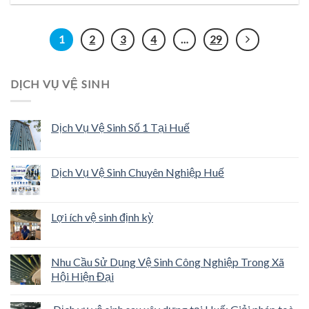
1
2
3
4
…
29
DỊCH VỤ VỆ SINH
Dịch Vụ Vệ Sinh Số 1 Tại Huế
Dịch Vụ Vệ Sinh Chuyên Nghiệp Huế
Lợi ích vệ sinh định kỳ
Nhu Cầu Sử Dụng Vệ Sinh Công Nghiệp Trong Xã
Hội Hiện Đại