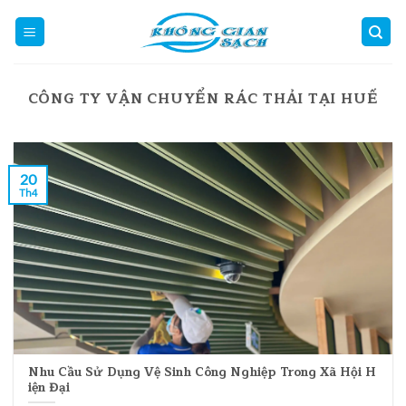
Skip
to
content
CÔNG TY VẬN CHUYỂN RÁC THẢI TẠI HUẾ
20
Th4
Nhu Cầu Sử Dụng Vệ Sinh Công Nghiệp Trong Xã Hội H
iện Đại