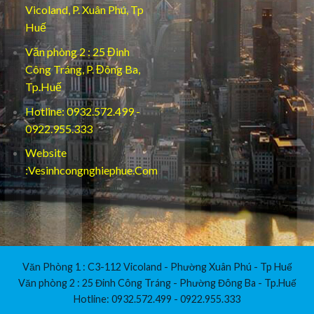
Vicoland, P. Xuân Phú, Tp
Huế
Văn phòng 2 : 25 Đinh
Công Tráng, P. Đông Ba,
Tp.Huế
Hotline: 0932.572.499 -
0922.955.333
Website
:Vesinhcongnghiephue.Com
Văn Phòng 1 : C3-112 Vicoland - Phường Xuân Phú - Tp Huế
Văn phòng 2 : 25 Đinh Công Tráng - Phường Đông Ba - Tp.Huế
Hotline: 0932.572.499 - 0922.955.333