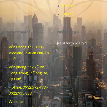
Tin tức
Liên hệ
Thông tin liên hệ
Nhận báo giá
[ufbl form_id="2"]
Văn Phòng 1 : C3-112
Vicoland, P. Xuân Phú, Tp
Huế
Văn phòng 2 : 25 Đinh
Công Tráng, P. Đông Ba,
Tp.Huế
Hotline: 0932.572.499 -
0922.955.333
Website