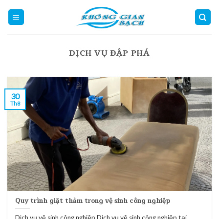
Skip
to
content
DỊCH VỤ ĐẬP PHÁ
30
Th8
Quy trình giặt thảm trong vệ sinh công nghiệp
Dịch vụ vệ sinh công nghiệp Dịch vụ vệ sinh công nghiệp tại