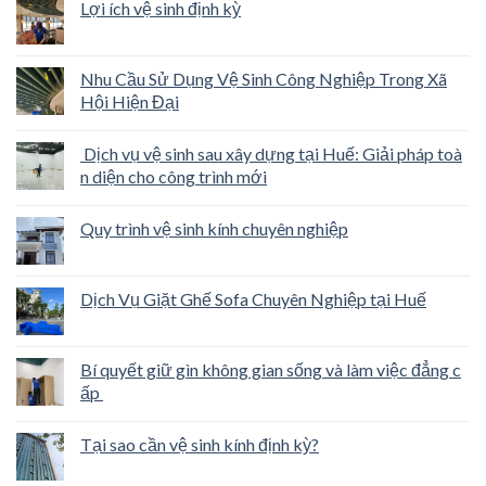
Lợi ích vệ sinh định kỳ
Nhu Cầu Sử Dụng Vệ Sinh Công Nghiệp Trong Xã
Hội Hiện Đại
Dịch vụ vệ sinh sau xây dựng tại Huế: Giải pháp toà
n diện cho công trình mới
Quy trình vệ sinh kính chuyên nghiệp
Dịch Vụ Giặt Ghế Sofa Chuyên Nghiệp tại Huế
Bí quyết giữ gìn không gian sống và làm việc đẳng c
ấp
Tại sao cần vệ sinh kính định kỳ?