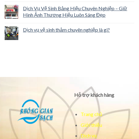
Dịch Vụ Vệ Sinh Bảng Hiệu Chuyên Nghiệp – Giữ
Hình Ảnh Thương Hiệu Luôn Sáng Đẹp
Dịch vụ vệ sinh thảm chuyên nghiệp là gì?
Hỗ trợ khách hàng
Trang chủ
Giới thiệu
Dịch vụ