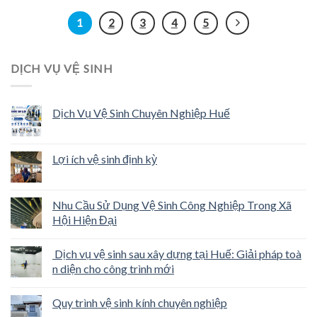
1
2
3
4
5
DỊCH VỤ VỆ SINH
Dịch Vụ Vệ Sinh Chuyên Nghiệp Huế
Lợi ích vệ sinh định kỳ
Nhu Cầu Sử Dụng Vệ Sinh Công Nghiệp Trong Xã
Hội Hiện Đại
Dịch vụ vệ sinh sau xây dựng tại Huế: Giải pháp toà
n diện cho công trình mới
Quy trình vệ sinh kính chuyên nghiệp