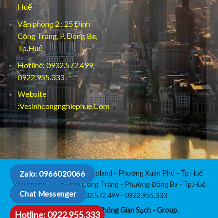
Huế
Văn phòng 2 : 25 Đinh
Công Tráng, P. Đông Ba,
Tp.Huế
Hotline: 0932.572.499 -
0922.955.333
Website
:Vesinhcongnghiephue.Com
Văn Phòng 1 : C3-112 Vicoland - Phường Xuân Phú - Tp Huế
Zalo: 0966020066
Văn phòng 2 : 25 Đinh Công Tráng - Phường Đông Ba - Tp.Huế
Chat Messenger
Hotline: 0932.572.499 - 0922.955.333
Copyright 2026 ©
Không Gian Sạch - Group.
Hotline: 0922.955.333