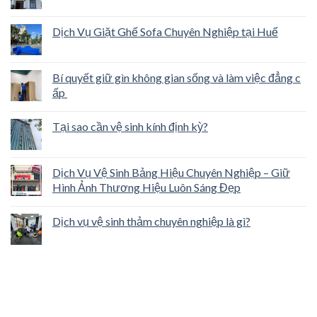
Dịch Vụ Giặt Ghế Sofa Chuyên Nghiệp tại Huế
Bí quyết giữ gìn không gian sống và làm việc đẳng c
ấp
Tại sao cần vệ sinh kính định kỳ?
Dịch Vụ Vệ Sinh Bảng Hiệu Chuyên Nghiệp – Giữ
Hình Ảnh Thương Hiệu Luôn Sáng Đẹp
Dịch vụ vệ sinh thảm chuyên nghiệp là gì?