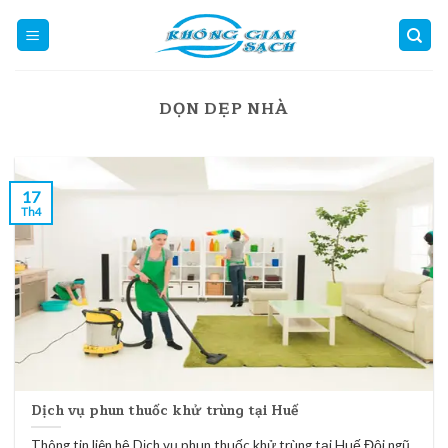
Skip
to
content
DỌN DẸP NHÀ
17
Th4
Dịch vụ phun thuốc khử trùng tại Huế
Thông tin liên hệ Dịch vụ phun thuốc khử trùng tại Huế Đội ngũ