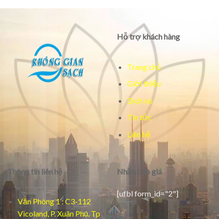
Hỗ trợ khách hàng
Trang chủ
Giới thiệu
Dịch vụ
Tin tức
Liên hệ
Thông tin liên hệ
Nhận báo giá
[ufbl form_id="2"]
Văn Phòng 1 : C3-112
Vicoland, P. Xuân Phú, Tp