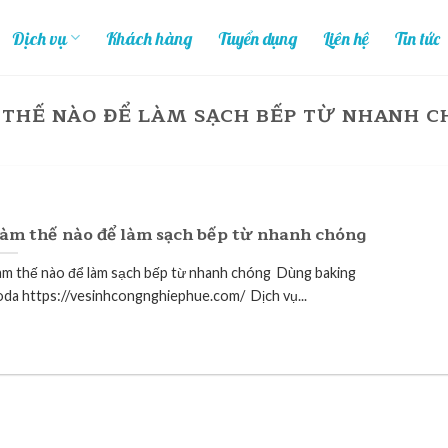
Dịch vụ
Khách hàng
Tuyển dụng
Liên hệ
Tin tức
THẾ NÀO ĐỂ LÀM SẠCH BẾP TỪ NHANH 
àm thế nào để làm sạch bếp từ nhanh chóng
àm thế nào để làm sạch bếp từ nhanh chóng Dùng baking
oda https://vesinhcongnghiephue.com/ Dịch vụ...