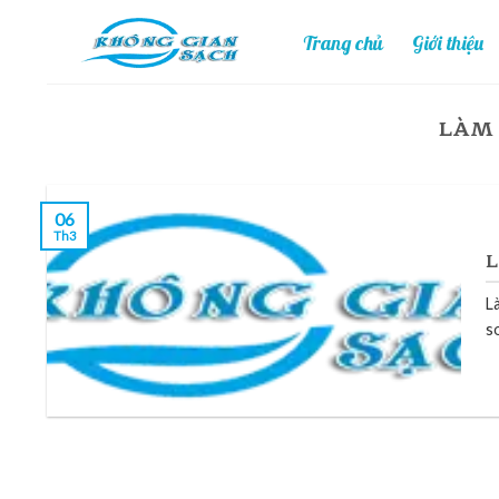
Skip
Trang chủ
Giới thiệu
to
content
LÀM 
06
Th3
L
L
s