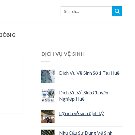
CHÓNG
DỊCH VỤ VỆ SINH
Dịch Vụ Vệ Sinh Số 1 Tại Huế
Dịch Vụ Vệ Sinh Chuyên
Nghiệp Huế
Lợi ích vệ sinh định kỳ
Nhu Cầu Sử Dụng Vệ Sinh