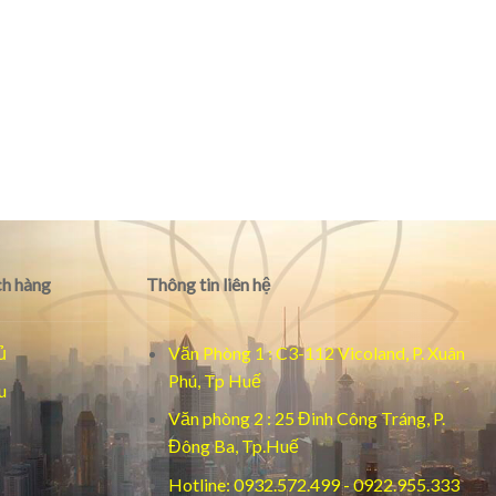
h hàng
Thông tin liên hệ
ủ
Văn Phòng 1 : C3-112 Vicoland, P. Xuân
Phú, Tp Huế
u
Văn phòng 2 : 25 Đinh Công Tráng, P.
Đông Ba, Tp.Huế
Hotline: 0932.572.499 - 0922.955.333