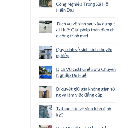
Công Nghiệp Trong Xã Hội
Hiện Đại
Dịch vụ vệ sinh sau xây dựng t
ại Huế: Giải pháp toàn diện ch
o công trình mới
Quy trình vệ sinh kính chuyên
nghiệp
Dịch Vụ Giặt Ghế Sofa Chuyên
Nghiệp tại Huế
Bí quyết giữ gìn không gian số
ng và làm việc đẳng cấp
Tại sao cần vệ sinh kính định
kỳ?