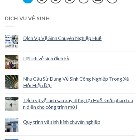
DỊCH VỤ VỆ SINH
Dịch Vụ Vệ Sinh Chuyên Nghiệp Huế
Lợi ích vệ sinh định kỳ
Nhu Cầu Sử Dụng Vệ Sinh Công Nghiệp Trong Xã
Hội Hiện Đại
Dịch vụ vệ sinh sau xây dựng tại Huế: Giải pháp toà
n diện cho công trình mới
Quy trình vệ sinh kính chuyên nghiệp