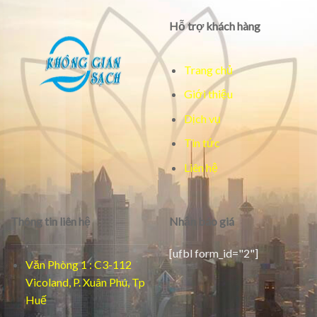
Hỗ trợ khách hàng
Trang chủ
Giới thiệu
Dịch vụ
Tin tức
Liên hệ
Thông tin liên hệ
Nhận báo giá
[ufbl form_id="2"]
Văn Phòng 1 : C3-112
Vicoland, P. Xuân Phú, Tp
Huế