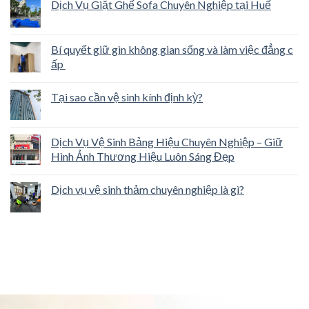
Dịch Vụ Giặt Ghế Sofa Chuyên Nghiệp tại Huế
Bí quyết giữ gìn không gian sống và làm việc đẳng c
ấp
Tại sao cần vệ sinh kính định kỳ?
Dịch Vụ Vệ Sinh Bảng Hiệu Chuyên Nghiệp – Giữ
Hình Ảnh Thương Hiệu Luôn Sáng Đẹp
Dịch vụ vệ sinh thảm chuyên nghiệp là gì?