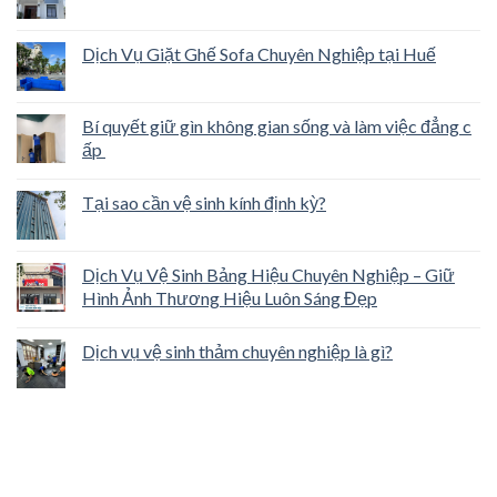
Dịch Vụ Giặt Ghế Sofa Chuyên Nghiệp tại Huế
Bí quyết giữ gìn không gian sống và làm việc đẳng c
ấp
Tại sao cần vệ sinh kính định kỳ?
Dịch Vụ Vệ Sinh Bảng Hiệu Chuyên Nghiệp – Giữ
Hình Ảnh Thương Hiệu Luôn Sáng Đẹp
Dịch vụ vệ sinh thảm chuyên nghiệp là gì?