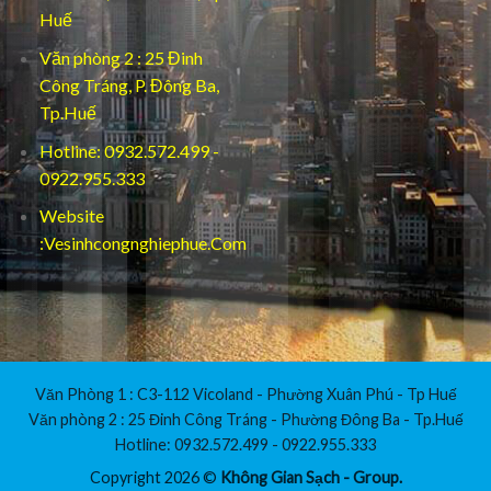
Huế
Văn phòng 2 : 25 Đinh
Công Tráng, P. Đông Ba,
Tp.Huế
Hotline: 0932.572.499 -
0922.955.333
Website
:Vesinhcongnghiephue.Com
Văn Phòng 1 : C3-112 Vicoland - Phường Xuân Phú - Tp Huế
Văn phòng 2 : 25 Đinh Công Tráng - Phường Đông Ba - Tp.Huế
Hotline: 0932.572.499 - 0922.955.333
Copyright 2026 ©
Không Gian Sạch - Group.