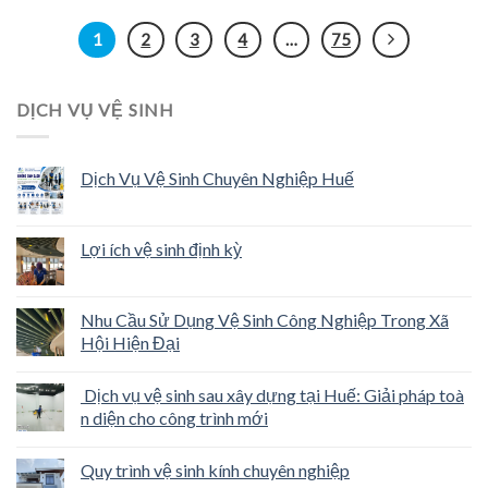
1
2
3
4
…
75
DỊCH VỤ VỆ SINH
Dịch Vụ Vệ Sinh Chuyên Nghiệp Huế
Lợi ích vệ sinh định kỳ
Nhu Cầu Sử Dụng Vệ Sinh Công Nghiệp Trong Xã
Hội Hiện Đại
Dịch vụ vệ sinh sau xây dựng tại Huế: Giải pháp toà
n diện cho công trình mới
Quy trình vệ sinh kính chuyên nghiệp