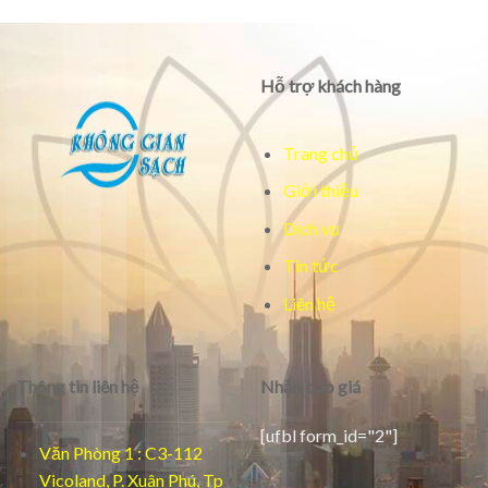
Hỗ trợ khách hàng
Trang chủ
Giới thiệu
Dịch vụ
Tin tức
Liên hệ
Thông tin liên hệ
Nhận báo giá
[ufbl form_id="2"]
Văn Phòng 1 : C3-112
Vicoland, P. Xuân Phú, Tp