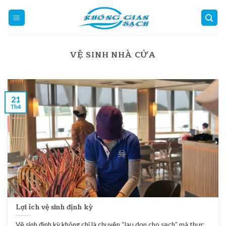
Skip
to
content
VỆ SINH NHÀ CỬA
21
Th4
Lợi ích vệ sinh định kỳ
Vệ sinh định kỳ không chỉ là chuyện “lau dọn cho sạch” mà thực