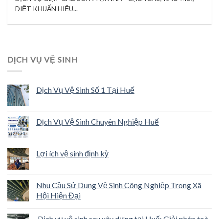
DIỆT KHUẨN HIỆU...
DỊCH VỤ VỆ SINH
Dịch Vụ Vệ Sinh Số 1 Tại Huế
Dịch Vụ Vệ Sinh Chuyên Nghiệp Huế
Lợi ích vệ sinh định kỳ
Nhu Cầu Sử Dụng Vệ Sinh Công Nghiệp Trong Xã
Hội Hiện Đại
Dịch vụ vệ sinh sau xây dựng tại Huế: Giải pháp toà