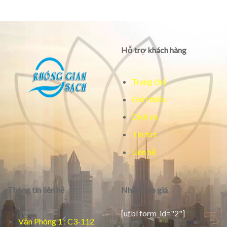
Hỗ trợ khách hàng
Trang chủ
Giới thiệu
Dịch vụ
Tin tức
Liên hệ
Thông tin liên hệ
Nhận báo giá
[ufbl form_id="2"]
Văn Phòng 1 : C3-112