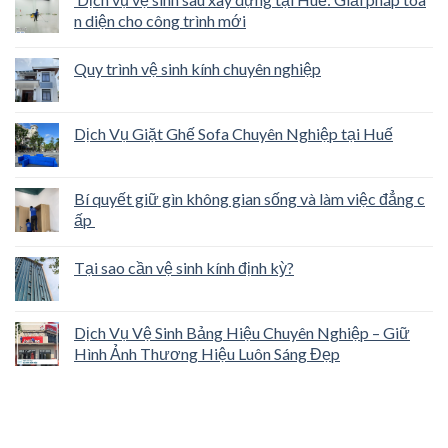
n diện cho công trình mới
Quy trình vệ sinh kính chuyên nghiệp
Dịch Vụ Giặt Ghế Sofa Chuyên Nghiệp tại Huế
Bí quyết giữ gìn không gian sống và làm việc đẳng c
ấp
Tại sao cần vệ sinh kính định kỳ?
Dịch Vụ Vệ Sinh Bảng Hiệu Chuyên Nghiệp – Giữ
Hình Ảnh Thương Hiệu Luôn Sáng Đẹp