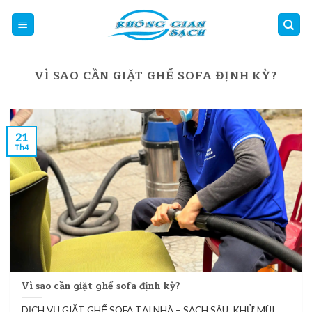
Skip
to
content
VÌ SAO CẦN GIẶT GHẾ SOFA ĐỊNH KỲ?
21
Th4
Vì sao cần giặt ghế sofa định kỳ?
DỊCH VỤ GIẶT GHẾ SOFA TẠI NHÀ – SẠCH SÂU, KHỬ MÙI,