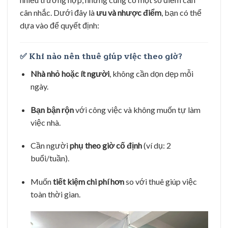
cân nhắc. Dưới đây là
ưu và nhược điểm
, bạn có thể
dựa vào để quyết định:
✅
Khi nào nên thuê giúp việc theo giờ?
Nhà nhỏ hoặc ít người
, không cần dọn dẹp mỗi
ngày.
Bạn bận rộn
với công việc và không muốn tự làm
việc nhà.
Cần người
phụ theo giờ cố định
(ví dụ: 2
buổi/tuần).
Muốn
tiết kiệm chi phí hơn
so với thuê giúp việc
toàn thời gian.