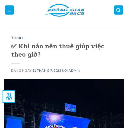
Skip
to
content
Tin tức
✅ Khi nào nên thuê giúp việc
theo giờ?
ĐĂNG NGÀY
31 THÁNG 7, 2025
BỞI
ADMIN
31
Th7