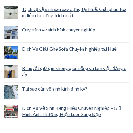
Dịch vụ vệ sinh sau xây dựng tại Huế: Giải pháp toà
n diện cho công trình mới
Quy trình vệ sinh kính chuyên nghiệp
Dịch Vụ Giặt Ghế Sofa Chuyên Nghiệp tại Huế
Bí quyết giữ gìn không gian sống và làm việc đẳng c
ấp
Tại sao cần vệ sinh kính định kỳ?
Dịch Vụ Vệ Sinh Bảng Hiệu Chuyên Nghiệp – Giữ
Hình Ảnh Thương Hiệu Luôn Sáng Đẹp