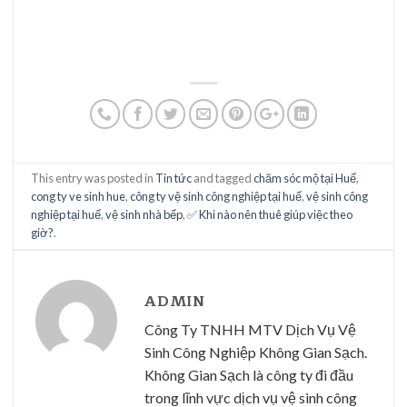
This entry was posted in
Tin tức
and tagged
chăm sóc mộ tại Huế
,
cong ty ve sinh hue
,
công ty vệ sinh công nghiệp tại huế
,
vệ sinh công
nghiệp tại huế
,
vệ sinh nhà bếp
,
✅ Khi nào nên thuê giúp việc theo
giờ?
.
ADMIN
Công Ty TNHH MTV Dịch Vụ Vệ
Sinh Công Nghiệp Không Gian Sạch.
Không Gian Sạch là công ty đi đầu
trong lĩnh vực dịch vụ vệ sinh công