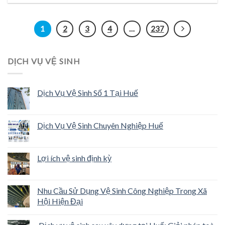
1
2
3
4
…
237
DỊCH VỤ VỆ SINH
Dịch Vụ Vệ Sinh Số 1 Tại Huế
Dịch Vụ Vệ Sinh Chuyên Nghiệp Huế
Lợi ích vệ sinh định kỳ
Nhu Cầu Sử Dụng Vệ Sinh Công Nghiệp Trong Xã
Hội Hiện Đại