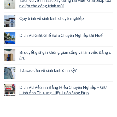
Dịch vụ vệ sinh sau xây dựng tại Huế: Giải pháp toà
n diện cho công trình mới
Quy trình vệ sinh kính chuyên nghiệp
Dịch Vụ Giặt Ghế Sofa Chuyên Nghiệp tại Huế
Bí quyết giữ gìn không gian sống và làm việc đẳng c
ấp
Tại sao cần vệ sinh kính định kỳ?
Dịch Vụ Vệ Sinh Bảng Hiệu Chuyên Nghiệp – Giữ
Hình Ảnh Thương Hiệu Luôn Sáng Đẹp