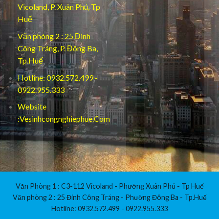
Vicoland, P. Xuân Phú, Tp
Huế
Văn phòng 2 : 25 Đinh
Công Tráng, P. Đông Ba,
Tp.Huế
Hotline: 0932.572.499 -
0922.955.333
Website
:Vesinhcongnghiephue.Com
Văn Phòng 1 : C3-112 Vicoland - Phường Xuân Phú - Tp Huế
Văn phòng 2 : 25 Đinh Công Tráng - Phường Đông Ba - Tp.Huế
Hotline: 0932.572.499 - 0922.955.333