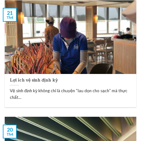
21
Th4
Lợi ích vệ sinh định kỳ
Vệ sinh định kỳ không chỉ là chuyện “lau dọn cho sạch” mà thực
chất...
20
Th4