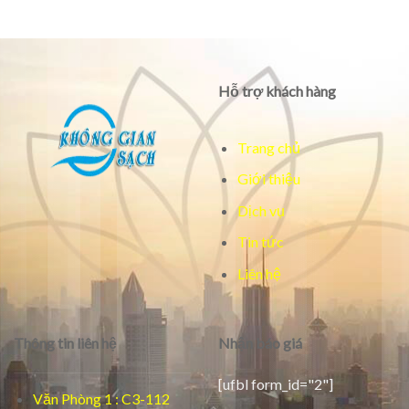
Hỗ trợ khách hàng
Trang chủ
Giới thiệu
Dịch vụ
Tin tức
Liên hệ
Thông tin liên hệ
Nhận báo giá
[ufbl form_id="2"]
Văn Phòng 1 : C3-112