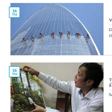
16
Th6
V
D
cầ
16
Th6
T
ẩ
S