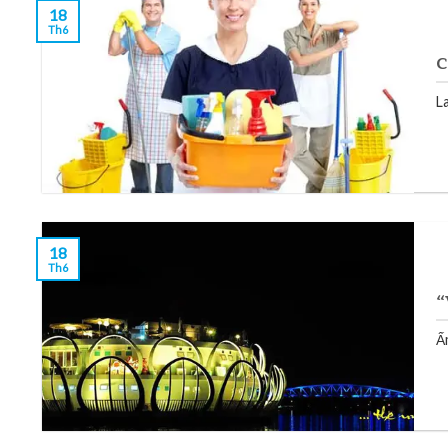
18
Th6
C
L
18
Th6
“
Ấ