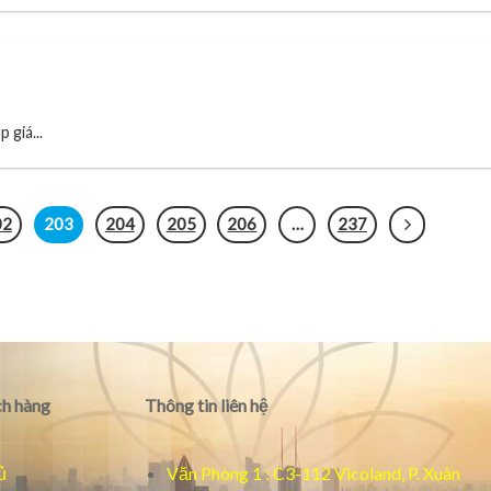
 giá...
02
203
204
205
206
…
237
h hàng
Thông tin liên hệ
ủ
Văn Phòng 1 : C3-112 Vicoland, P. Xuân