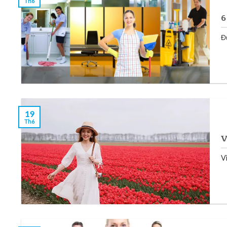
Th6
6
Đ
19
Th6
V
Vì