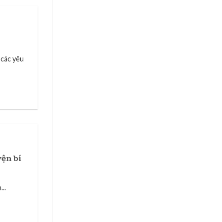
các yêu
ện bí
..