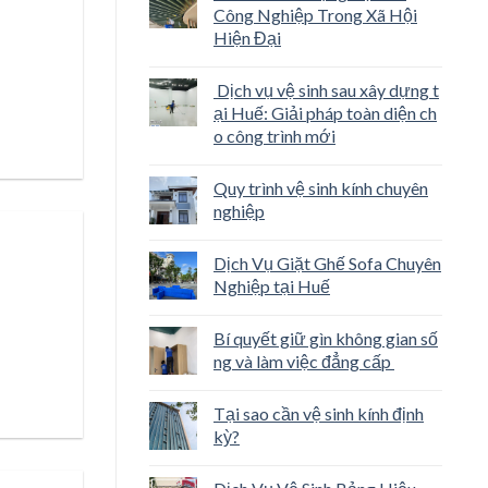
Công Nghiệp Trong Xã Hội
Hiện Đại
Dịch vụ vệ sinh sau xây dựng t
ại Huế: Giải pháp toàn diện ch
o công trình mới
Quy trình vệ sinh kính chuyên
nghiệp
Dịch Vụ Giặt Ghế Sofa Chuyên
Nghiệp tại Huế
Bí quyết giữ gìn không gian số
ng và làm việc đẳng cấp
Tại sao cần vệ sinh kính định
kỳ?