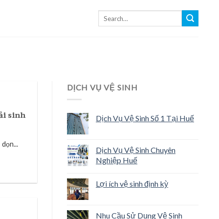
DỊCH VỤ VỆ SINH
ải sinh
Dịch Vụ Vệ Sinh Số 1 Tại Huế
dọn...
Dịch Vụ Vệ Sinh Chuyên
Nghiệp Huế
Lợi ích vệ sinh định kỳ
Nhu Cầu Sử Dụng Vệ Sinh