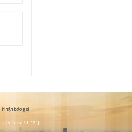
Nhận báo giá
[ufbl form_id="2"]