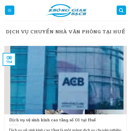
Skip
to
content
DỊCH VỤ CHUYỂN NHÀ VĂN PHÒNG TẠI HUẾ
08
Th4
Dịch vụ vệ sinh kính cao tầng số 01 tại Huế
Dịch vụ vệ sinh kính cao tầng là một mảng dịch vụ chuyên nghiệp