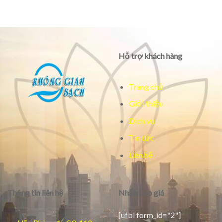
Hỗ trợ khách hàng
Trang chủ
Giới thiệu
Dịch vụ
Tin tức
Liên hệ
Thông tin liên hệ
Nhận báo giá
[ufbl form_id="2"]