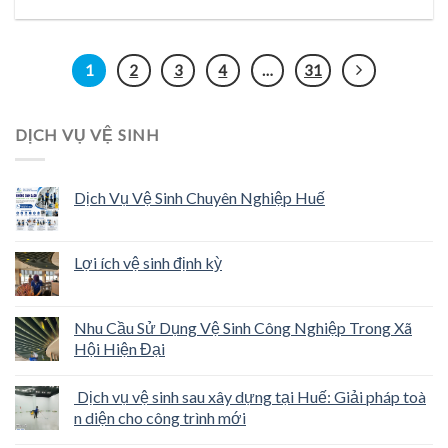
1
2
3
4
…
31
DỊCH VỤ VỆ SINH
Dịch Vụ Vệ Sinh Chuyên Nghiệp Huế
Lợi ích vệ sinh định kỳ
Nhu Cầu Sử Dụng Vệ Sinh Công Nghiệp Trong Xã
Hội Hiện Đại
Dịch vụ vệ sinh sau xây dựng tại Huế: Giải pháp toà
n diện cho công trình mới