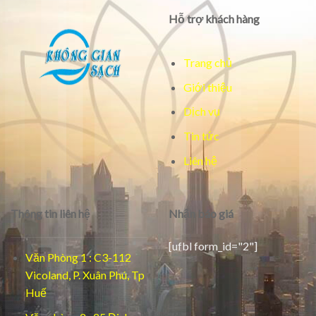
Hỗ trợ khách hàng
Trang chủ
Giới thiệu
Dịch vụ
Tin tức
Liên hệ
Thông tin liên hệ
Nhận báo giá
[ufbl form_id="2"]
Văn Phòng 1 : C3-112
Vicoland, P. Xuân Phú, Tp
Huế