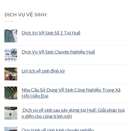
DỊCH VỤ VỆ SINH
Dịch Vụ Vệ Sinh Số 1 Tại Huế
Dịch Vụ Vệ Sinh Chuyên Nghiệp Huế
Lợi ích vệ sinh định kỳ
Nhu Cầu Sử Dụng Vệ Sinh Công Nghiệp Trong Xã
Hội Hiện Đại
Dịch vụ vệ sinh sau xây dựng tại Huế: Giải pháp toà
n diện cho công trình mới
Quy trình vệ sinh kính chuyên nghiệp