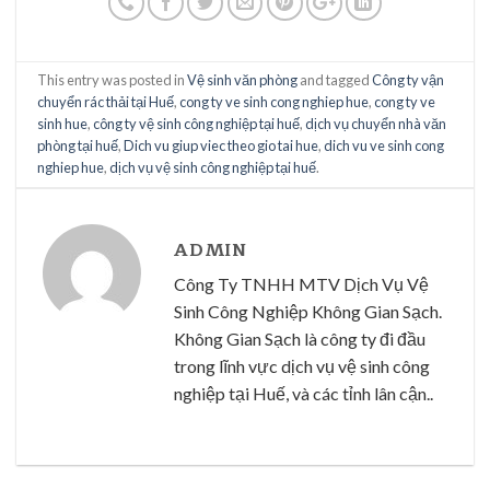
This entry was posted in
Vệ sinh văn phòng
and tagged
Công ty vận
chuyển rác thải tại Huế
,
cong ty ve sinh cong nghiep hue
,
cong ty ve
sinh hue
,
công ty vệ sinh công nghiệp tại huế
,
dịch vụ chuyển nhà văn
phòng tại huế
,
Dich vu giup viec theo gio tai hue
,
dich vu ve sinh cong
nghiep hue
,
dịch vụ vệ sinh công nghiệp tại huế
.
ADMIN
Công Ty TNHH MTV Dịch Vụ Vệ
Sinh Công Nghiệp Không Gian Sạch.
Không Gian Sạch là công ty đi đầu
trong lĩnh vực dịch vụ vệ sinh công
nghiệp tại Huế, và các tỉnh lân cận..