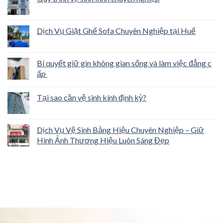
Dịch Vụ Giặt Ghế Sofa Chuyên Nghiệp tại Huế
Bí quyết giữ gìn không gian sống và làm việc đẳng c
ấp
Tại sao cần vệ sinh kính định kỳ?
Dịch Vụ Vệ Sinh Bảng Hiệu Chuyên Nghiệp – Giữ
Hình Ảnh Thương Hiệu Luôn Sáng Đẹp