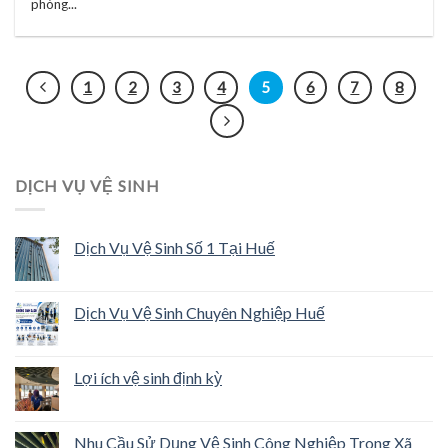
phòng...
1
2
3
4
5
6
7
8
DỊCH VỤ VỆ SINH
Dịch Vụ Vệ Sinh Số 1 Tại Huế
Dịch Vụ Vệ Sinh Chuyên Nghiệp Huế
Lợi ích vệ sinh định kỳ
Nhu Cầu Sử Dụng Vệ Sinh Công Nghiệp Trong Xã