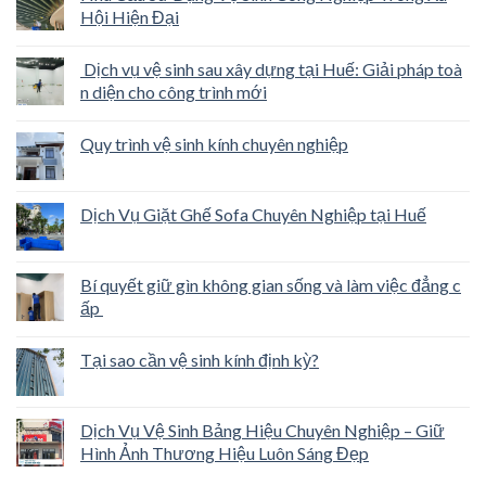
Hội Hiện Đại
Dịch vụ vệ sinh sau xây dựng tại Huế: Giải pháp toà
n diện cho công trình mới
Quy trình vệ sinh kính chuyên nghiệp
Dịch Vụ Giặt Ghế Sofa Chuyên Nghiệp tại Huế
Bí quyết giữ gìn không gian sống và làm việc đẳng c
ấp
Tại sao cần vệ sinh kính định kỳ?
Dịch Vụ Vệ Sinh Bảng Hiệu Chuyên Nghiệp – Giữ
Hình Ảnh Thương Hiệu Luôn Sáng Đẹp