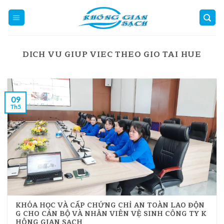
Skip
to
content
DICH VU GIUP VIEC THEO GIO TAI HUE
09
Th5
KHÓA HỌC VÀ CẤP CHỨNG CHỈ AN TOÀN LAO ĐỘN
G CHO CÁN BỘ VÀ NHÂN VIÊN VỆ SINH CÔNG TY K
HÔNG GIAN SẠCH