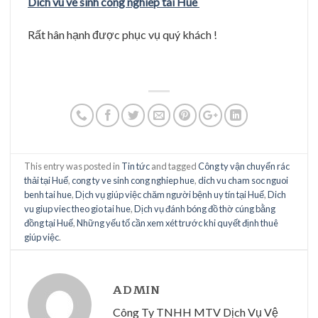
Dich vu ve sinh cong nghiep tai Hue
Rất hân hạnh được phục vụ quý khách !
This entry was posted in
Tin tức
and tagged
Công ty vận chuyển rác
thải tại Huế
,
cong ty ve sinh cong nghiep hue
,
dich vu cham soc nguoi
benh tai hue
,
Dịch vụ giúp việc chăm người bệnh uy tín tại Huế
,
Dich
vu giup viec theo gio tai hue
,
Dịch vụ đánh bóng đồ thờ cúng bằng
đồng tại Huế
,
Những yếu tố cần xem xét trước khi quyết định thuê
giúp việc
.
ADMIN
Công Ty TNHH MTV Dịch Vụ Vệ