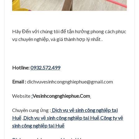
Hãy Đến với chúng tôi để tận hưởng phong cách phục
vụ chuyên nghiệp, và giá thành hợp lý nhất .
Hotline:
0932.572.499
Email :
dichvuvesinhcongnghiephue@gmail.com
Website
:
Vesinhcongnghiephue.Com
Chuyên cung ứng :
Dịch vụ vệ sinh công nghiệp tại
Huế
,
Dịch vụ vệ sinh công nghiệp tại Huế
,
Công ty vệ
sinh công nghiệp tại Huế