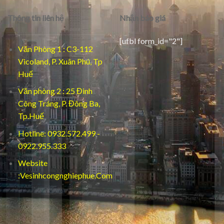
Thông tin liên hệ
Nhận báo giá
[ufbl form_id="2"]
Văn Phòng 1 : C3-112
Vicoland, P. Xuân Phú, Tp
Huế
Văn phòng 2 : 25 Đinh
Công Tráng, P. Đông Ba,
Tp.Huế
Hotline: 0932.572.499 -
0922.955.333
Website
:Vesinhcongnghiephue.Com