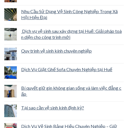
Nhu Cầu Sử Dụng Vệ Sinh Công Nghiệp Trong Xã
Hội Hiện Đại
Dịch vụ vệ sinh sau xây dựng tại Huế: Giải pháp toà
n diện cho công trình mới
Quy trình vệ sinh kính chuyên nghiệp
Dịch Vụ Giặt Ghế Sofa Chuyên Nghiệp tại Huế
Bí quyết giữ gìn không gian sống và làm việc đẳng c
ấp
Tại sao cần vệ sinh kính định kỳ?
Dịch Vụ Vệ Sinh Bảng Hiệu Chuyên Nghiệp – Giữ