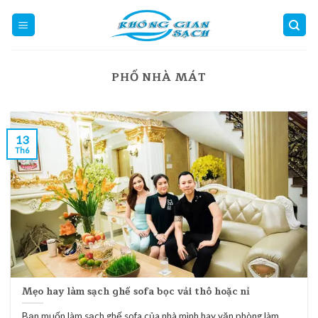
Skip
to
content
PHỐ NHÀ MÁT
13
Th6
Mẹo hay làm sạch ghế sofa bọc vải thô hoặc nỉ
Bạn muốn làm sạch ghế sofa của nhà mình hay văn phòng làm