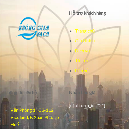
Hỗ trợ khách hàng
Trang chủ
Giới thiệu
Dịch vụ
Tin tức
Liên hệ
Thông tin liên hệ
Nhận báo giá
[ufbl form_id="2"]
Văn Phòng 1 : C3-112
Vicoland, P. Xuân Phú, Tp
Huế