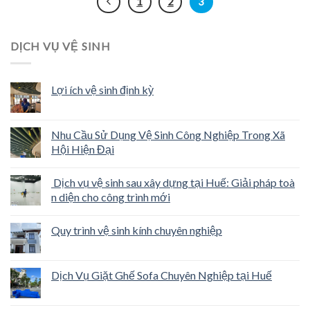
1
2
3
DỊCH VỤ VỆ SINH
Lợi ích vệ sinh định kỳ
Nhu Cầu Sử Dụng Vệ Sinh Công Nghiệp Trong Xã
Hội Hiện Đại
Dịch vụ vệ sinh sau xây dựng tại Huế: Giải pháp toà
n diện cho công trình mới
Quy trình vệ sinh kính chuyên nghiệp
Dịch Vụ Giặt Ghế Sofa Chuyên Nghiệp tại Huế