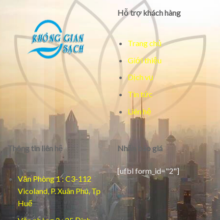
Hỗ trợ khách hàng
Trang chủ
Giới thiệu
Dịch vụ
Tin tức
Liên hệ
Thông tin liên hệ
Nhận báo giá
[ufbl form_id="2"]
Văn Phòng 1 : C3-112
Vicoland, P. Xuân Phú, Tp
Huế