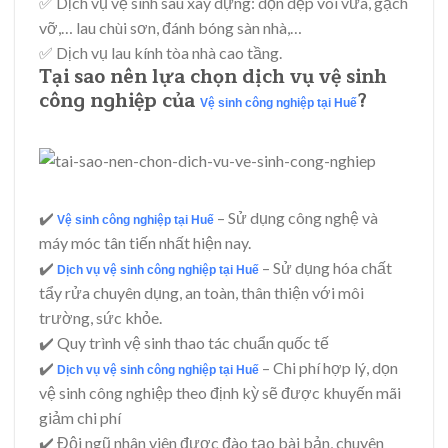
✅ Dịch vụ vệ sinh sau xây dựng: dọn dẹp vôi vữa, gạch
vỡ,… lau chùi sơn, đánh bóng sàn nhà,…
✅ Dịch vụ lau kính tòa nhà cao tầng.
Tại sao nên lựa chọn dịch vụ vệ sinh
công nghiệp của
?
Vệ sinh công nghiệp tại Huế
✔️
– Sử dụng công nghệ và
Vệ sinh công nghiệp tại Huế
máy móc tân tiến nhất hiện nay.
✔️
– Sử dụng hóa chất
Dịch vụ vệ sinh công nghiệp tại Huế
tẩy rửa chuyên dụng, an toàn, thân thiện với môi
trường, sức khỏe.
✔️ Quy trình vệ sinh thao tác chuẩn quốc tế
✔️
– Chi phí hợp lý, dọn
Dịch vụ vệ sinh công nghiệp tại Huế
vệ sinh công nghiệp theo định kỳ sẽ được khuyến mãi
giảm chi phí
✔️ Đội ngũ nhân viên được đào tạo bài bản, chuyên