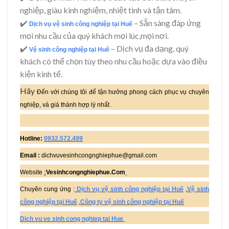
nghiệp, giàu kinh nghiệm, nhiệt tình và tận tâm.
✔️
– Sẵn sàng đáp ứng
Dịch vụ vệ sinh công nghiệp tại Huế
mọi nhu cầu của quý khách mọi lúc,mọi nơi.
✔️
– Dịch vụ đa dạng, quý
Vệ sinh công nghiệp tại Huế
khách có thể chọn tùy theo nhu cầu hoặc dựa vào điều
kiện kinh tế.
Hãy
Đến với chúng tôi để tận hưởng phong cách phục vụ chuyên
nghiệp, và giá thành hợp lý nhất .
Hotline:
0932.572.499
Email :
dichvuvesinhcongnghiephue@gmail.com
Website
:
Vesinhcongnghiephue.Com
Chuyên cung ứng :
Dịch vụ vệ sinh công nghiệp tại Huế
,
Vệ sinh
công nghiệp tại Huế
,
Công ty vệ sinh công nghiệp tại Huế
Dich vu ve sinh cong nghiep tai Hue