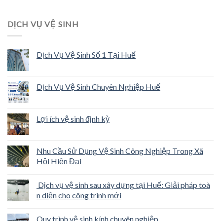
DỊCH VỤ VỆ SINH
Dịch Vụ Vệ Sinh Số 1 Tại Huế
Dịch Vụ Vệ Sinh Chuyên Nghiệp Huế
Lợi ích vệ sinh định kỳ
Nhu Cầu Sử Dụng Vệ Sinh Công Nghiệp Trong Xã
Hội Hiện Đại
Dịch vụ vệ sinh sau xây dựng tại Huế: Giải pháp toà
n diện cho công trình mới
Quy trình vệ sinh kính chuyên nghiệp