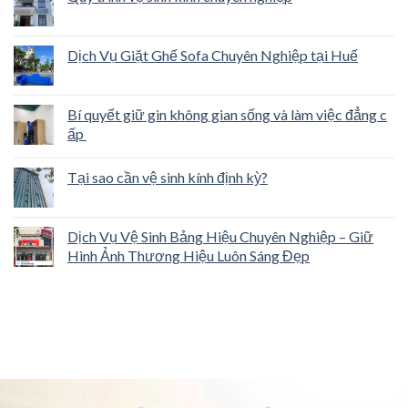
Dịch Vụ Giặt Ghế Sofa Chuyên Nghiệp tại Huế
Bí quyết giữ gìn không gian sống và làm việc đẳng c
ấp
Tại sao cần vệ sinh kính định kỳ?
Dịch Vụ Vệ Sinh Bảng Hiệu Chuyên Nghiệp – Giữ
Hình Ảnh Thương Hiệu Luôn Sáng Đẹp