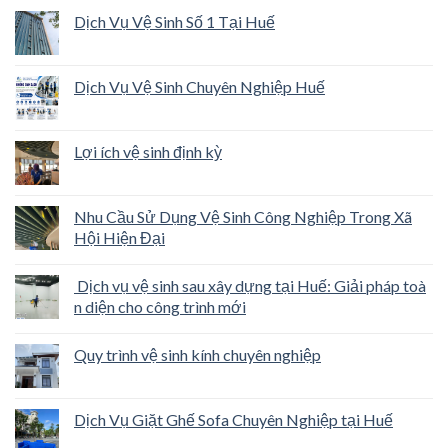
Dịch Vụ Vệ Sinh Số 1 Tại Huế
Dịch Vụ Vệ Sinh Chuyên Nghiệp Huế
Lợi ích vệ sinh định kỳ
Nhu Cầu Sử Dụng Vệ Sinh Công Nghiệp Trong Xã
Hội Hiện Đại
Dịch vụ vệ sinh sau xây dựng tại Huế: Giải pháp toà
n diện cho công trình mới
Quy trình vệ sinh kính chuyên nghiệp
Dịch Vụ Giặt Ghế Sofa Chuyên Nghiệp tại Huế