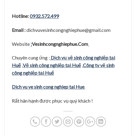
Hotline:
0932.572.499
Email :
dichvuvesinhcongnghiephue@gmail.com
Website
:
Vesinhcongnghiephue.Com
Chuyên cung ứng :
Dịch vụ vệ sinh công nghiệp tại
Huế
,
Vệ sinh công nghiệp tại Huế
,
Công ty vệ sinh
công nghiệp tại Huế
Dich vu ve sinh cong nghiep tai Hue
Rất hân hạnh được phục vụ quý khách !