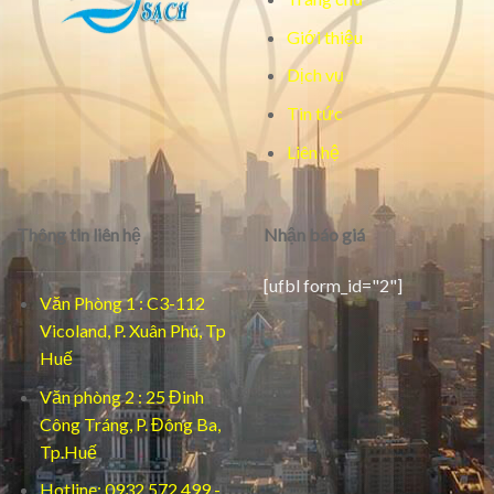
Giới thiệu
Dịch vụ
Tin tức
Liên hệ
Thông tin liên hệ
Nhận báo giá
[ufbl form_id="2"]
Văn Phòng 1 : C3-112
Vicoland, P. Xuân Phú, Tp
Huế
Văn phòng 2 : 25 Đinh
Công Tráng, P. Đông Ba,
Tp.Huế
Hotline: 0932.572.499 -