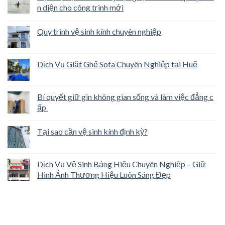
n diện cho công trình mới
Quy trình vệ sinh kính chuyên nghiệp
Dịch Vụ Giặt Ghế Sofa Chuyên Nghiệp tại Huế
Bí quyết giữ gìn không gian sống và làm việc đẳng c
ấp
Tại sao cần vệ sinh kính định kỳ?
Dịch Vụ Vệ Sinh Bảng Hiệu Chuyên Nghiệp – Giữ
Hình Ảnh Thương Hiệu Luôn Sáng Đẹp