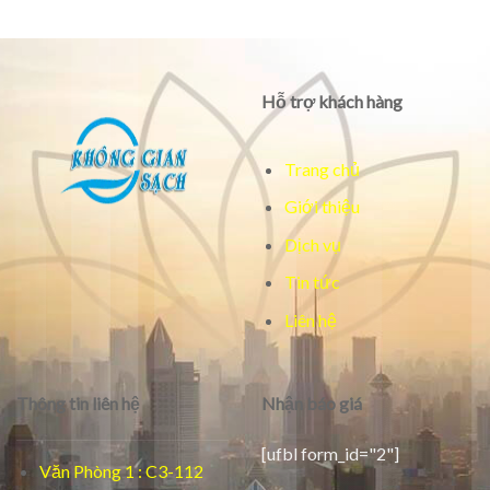
Hỗ trợ khách hàng
Trang chủ
Giới thiệu
Dịch vụ
Tin tức
Liên hệ
Thông tin liên hệ
Nhận báo giá
[ufbl form_id="2"]
Văn Phòng 1 : C3-112