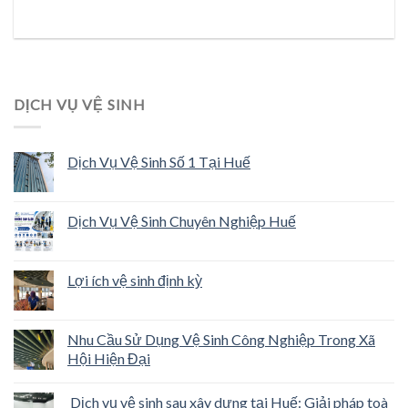
DỊCH VỤ VỆ SINH
Dịch Vụ Vệ Sinh Số 1 Tại Huế
Dịch Vụ Vệ Sinh Chuyên Nghiệp Huế
Lợi ích vệ sinh định kỳ
Nhu Cầu Sử Dụng Vệ Sinh Công Nghiệp Trong Xã
Hội Hiện Đại
Dịch vụ vệ sinh sau xây dựng tại Huế: Giải pháp toà