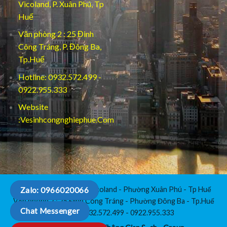
Vicoland, P. Xuân Phú, Tp
Huế
Văn phòng 2 : 25 Đinh
Công Tráng, P. Đông Ba,
Tp.Huế
Hotline: 0932.572.499 -
0922.955.333
Website
:Vesinhcongnghiephue.Com
Văn Phòng 1 : C3-112 Vicoland - Phường Xuân Phú - Tp Huế
Zalo: 0966020066
Văn phòng 2 : 25 Đinh Công Tráng - Phường Đông Ba - Tp.Huế
Chat Messenger
Hotline: 0932.572.499 - 0922.955.333