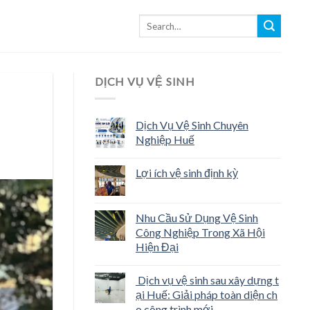
DỊCH VỤ VỆ SINH
Dịch Vụ Vệ Sinh Chuyên
Nghiệp Huế
Lợi ích vệ sinh định kỳ
Nhu Cầu Sử Dụng Vệ Sinh
Công Nghiệp Trong Xã Hội
Hiện Đại
Dịch vụ vệ sinh sau xây dựng t
ại Huế: Giải pháp toàn diện ch
o công trình mới