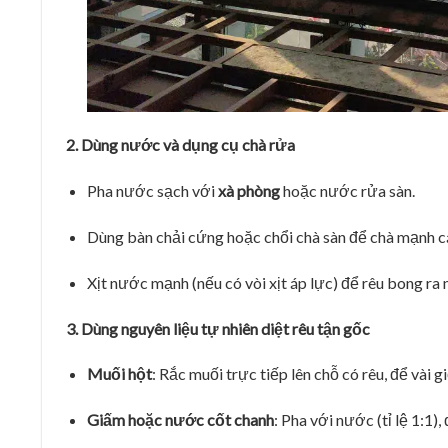
2. Dùng nước và dụng cụ chà rửa
Pha nước sạch với
xà phòng
hoặc nước rửa sàn.
Dùng bàn chải cứng hoặc chổi chà sàn để chà mạnh c
Xịt nước mạnh (nếu có vòi xịt áp lực) để rêu bong ra 
3. Dùng nguyên liệu tự nhiên diệt rêu tận gốc
Muối hột
: Rắc muối trực tiếp lên chỗ có rêu, để vài gi
Giấm hoặc nước cốt chanh
: Pha với nước (tỉ lệ 1:1)