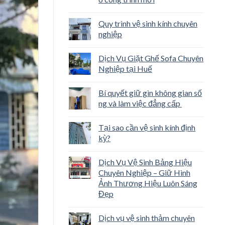
Quy trình vệ sinh kính chuyên
nghiệp
Dịch Vụ Giặt Ghế Sofa Chuyên
Nghiệp tại Huế
Bí quyết giữ gìn không gian số
ng và làm việc đẳng cấp
Tại sao cần vệ sinh kính định
kỳ?
Dịch Vụ Vệ Sinh Bảng Hiệu
Chuyên Nghiệp – Giữ Hình
Ảnh Thương Hiệu Luôn Sáng
Đẹp
Dịch vụ vệ sinh thảm chuyên