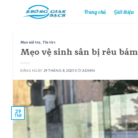
Skip
Trang chủ
Giới thiệu
to
content
Mẹo nội trợ
,
Tin tức
Mẹo vệ sinh sân bị rêu bám
ĐĂNG NGÀY
29 THÁNG 8, 2025
BỞI
ADMIN
29
Th8