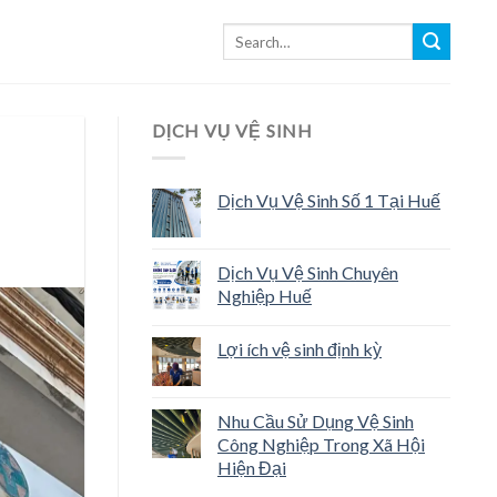
DỊCH VỤ VỆ SINH
Dịch Vụ Vệ Sinh Số 1 Tại Huế
Dịch Vụ Vệ Sinh Chuyên
Nghiệp Huế
Lợi ích vệ sinh định kỳ
Nhu Cầu Sử Dụng Vệ Sinh
Công Nghiệp Trong Xã Hội
Hiện Đại