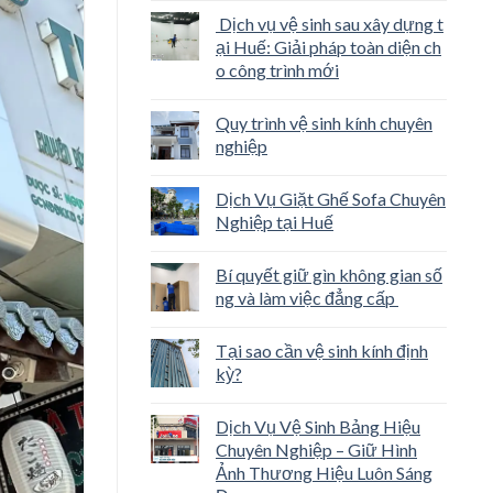
Dịch vụ vệ sinh sau xây dựng t
ại Huế: Giải pháp toàn diện ch
o công trình mới
Quy trình vệ sinh kính chuyên
nghiệp
Dịch Vụ Giặt Ghế Sofa Chuyên
Nghiệp tại Huế
Bí quyết giữ gìn không gian số
ng và làm việc đẳng cấp
Tại sao cần vệ sinh kính định
kỳ?
Dịch Vụ Vệ Sinh Bảng Hiệu
Chuyên Nghiệp – Giữ Hình
Ảnh Thương Hiệu Luôn Sáng