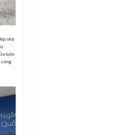
dẹp nhà
vụ
cửa luôn
, công