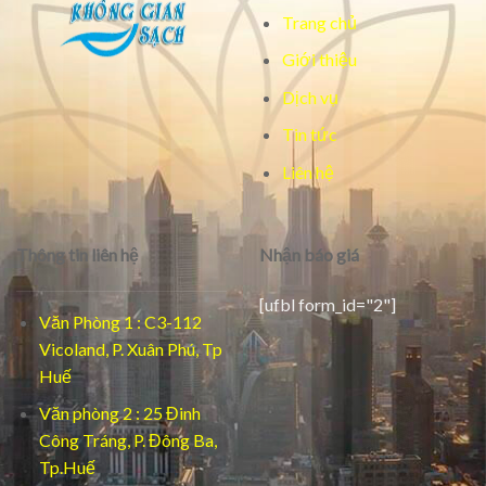
Trang chủ
Giới thiệu
Dịch vụ
Tin tức
Liên hệ
Thông tin liên hệ
Nhận báo giá
[ufbl form_id="2"]
Văn Phòng 1 : C3-112
Vicoland, P. Xuân Phú, Tp
Huế
Văn phòng 2 : 25 Đinh
Công Tráng, P. Đông Ba,
Tp.Huế