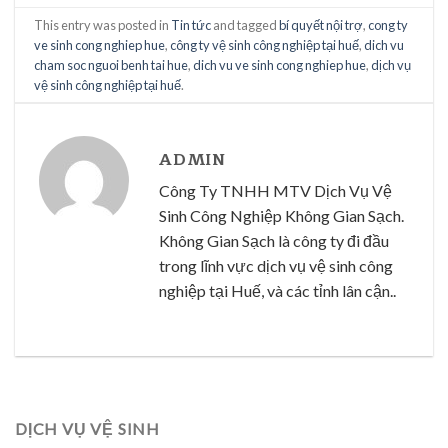
This entry was posted in
Tin tức
and tagged
bí quyết nội trợ
,
cong ty
ve sinh cong nghiep hue
,
công ty vệ sinh công nghiệp tại huế
,
dich vu
cham soc nguoi benh tai hue
,
dich vu ve sinh cong nghiep hue
,
dịch vụ
vệ sinh công nghiệp tại huế
.
ADMIN
Công Ty TNHH MTV Dịch Vụ Vệ
Sinh Công Nghiệp Không Gian Sạch.
Không Gian Sạch là công ty đi đầu
trong lĩnh vực dịch vụ vệ sinh công
nghiệp tại Huế, và các tỉnh lân cận..
DỊCH VỤ VỆ SINH