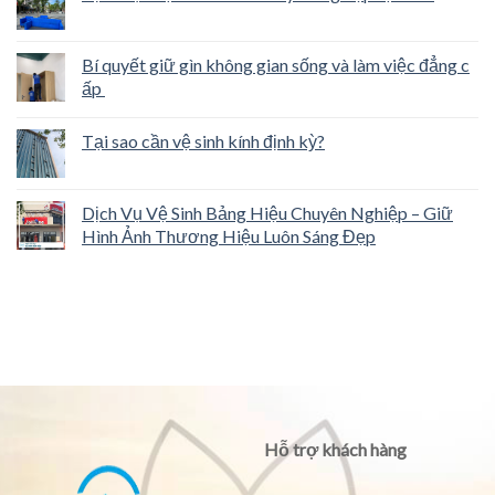
Bí quyết giữ gìn không gian sống và làm việc đẳng c
ấp
Tại sao cần vệ sinh kính định kỳ?
Dịch Vụ Vệ Sinh Bảng Hiệu Chuyên Nghiệp – Giữ
Hình Ảnh Thương Hiệu Luôn Sáng Đẹp
Hỗ trợ khách hàng