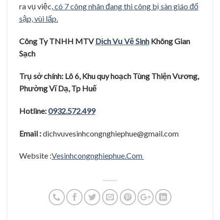
ra vụ việc,
có 7 công nhân đang thi công bị sàn giáo đổ
sập, vùi lấp.
Công Ty TNHH MTV
Dị
ch Vụ
Vệ
Sinh
Không Gian
Sạ
c
h
Trụ
sở
chính: Lô 6, Khu quy hoạ
ch Tùng Thiệ
n Vươ
ng,
Phươ
̀ng Vĩ
Dạ
, Tp Huê
Hotline:
0932.572.499
Email :
dichvuvesinhcongnghiephue@gmail.com
Website :
Vesinhcongnghiephue.Com