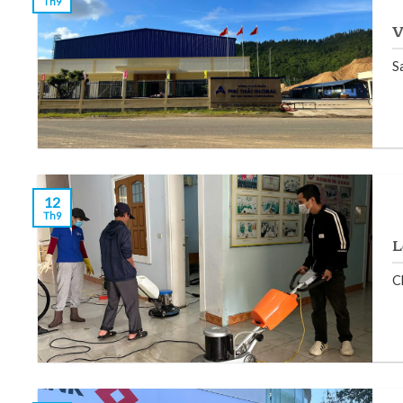
Th9
V
Sa
12
Th9
L
Ch