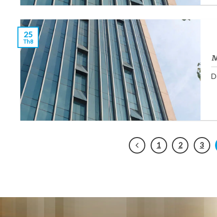
25
Th8
M
D
1
2
3