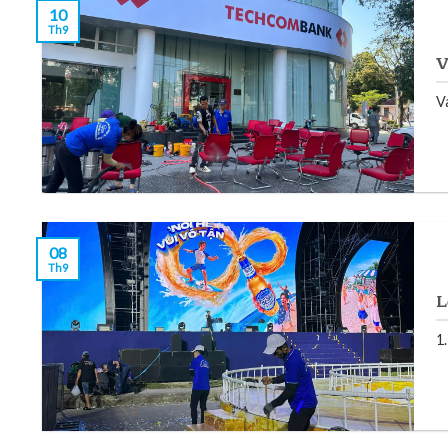
10
Th9
V
Va
08
Th9
L
1