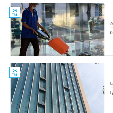
29
Th8
M
Đ
26
Th8
L
L