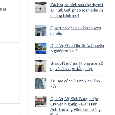
Dịch vụ vệ sinh sau xây dựng t
bal
ại Huế: Giải pháp toàn diện ch
o công trình mới
Quy trình vệ sinh kính chuyên
nghiệp
Dịch Vụ Giặt Ghế Sofa Chuyên
Nghiệp tại Huế
Bí quyết giữ gìn không gian số
ng và làm việc đẳng cấp
Tại sao cần vệ sinh kính định
kỳ?
Dịch Vụ Vệ Sinh Bảng Hiệu
Chuyên Nghiệp – Giữ Hình
Ảnh Thương Hiệu Luôn Sáng
Đẹp