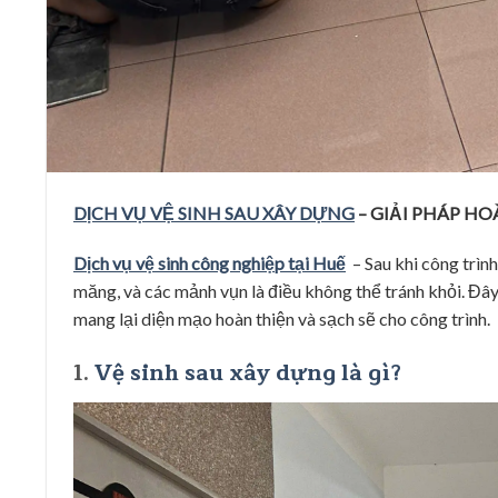
DỊCH VỤ VỆ SINH SAU XÂY DỰNG
– GIẢI PHÁP H
Dịch vụ vệ sinh công nghiệp tại Huế
– Sau khi công trình
măng, và các mảnh vụn là điều không thể tránh khỏi. Đây 
mang lại diện mạo hoàn thiện và sạch sẽ cho công trình.
1.
Vệ sinh sau xây dựng là gì?