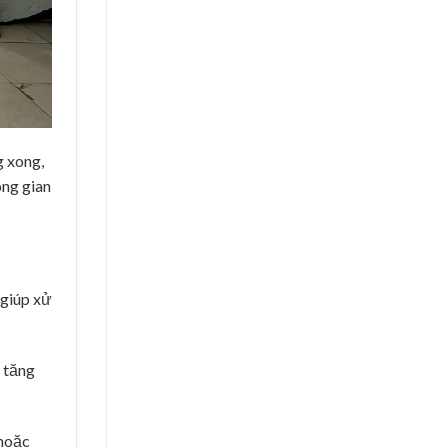
g xong,
ông gian
 giúp xử
 tăng
 hoặc