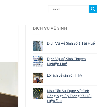
DỊCH VỤ VỆ SINH
Dịch Vụ Vệ Sinh Số 1 Tại Huế
Dịch Vụ Vệ Sinh Chuyên
Nghiệp Huế
Lợi ích vệ sinh định kỳ
Nhu Cầu Sử Dụng Vệ Sinh
Công Nghiệp Trong Xã Hội
Hiện Đại