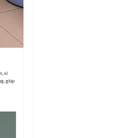
, xi
ng, giúp