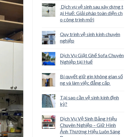
Dịch vụ vệ sinh sau xây dựng t
ại Huế: Giải pháp toàn diện ch
o công trình mới
Quy trình vệ sinh kính chuyên
nghiệp
Dịch Vụ Giặt Ghế Sofa Chuyên
Nghiệp tại Huế
Bí quyết giữ gìn không gian số
ng và làm việc đẳng cấp
Tại sao cần vệ sinh kính định
kỳ?
Dịch Vụ Vệ Sinh Bảng Hiệu
Chuyên Nghiệp – Giữ Hình
Ảnh Thương Hiệu Luôn Sáng