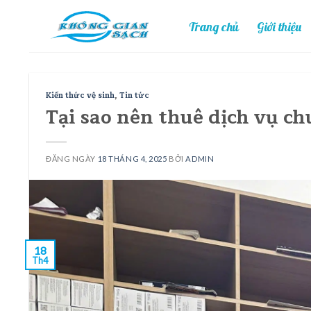
Skip
Trang chủ
Giới thiệu
to
content
Kiến thức vệ sinh
,
Tin tức
Tại sao nên thuê dịch vụ c
ĐĂNG NGÀY
18 THÁNG 4, 2025
BỞI
ADMIN
18
Th4