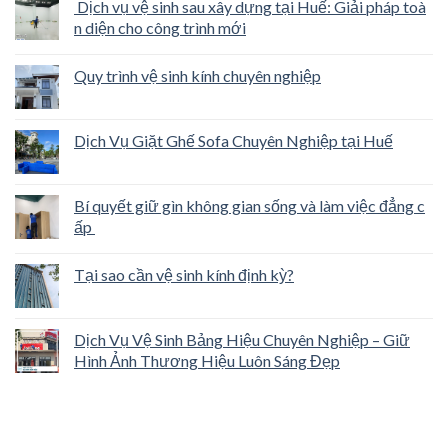
Dịch vụ vệ sinh sau xây dựng tại Huế: Giải pháp toà
n diện cho công trình mới
Quy trình vệ sinh kính chuyên nghiệp
Dịch Vụ Giặt Ghế Sofa Chuyên Nghiệp tại Huế
Bí quyết giữ gìn không gian sống và làm việc đẳng c
ấp
Tại sao cần vệ sinh kính định kỳ?
Dịch Vụ Vệ Sinh Bảng Hiệu Chuyên Nghiệp – Giữ
Hình Ảnh Thương Hiệu Luôn Sáng Đẹp