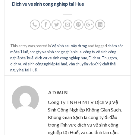
Dich vu ve sinh cong nghiep tai Hue
This entry was posted in
Vệ sinh sau xây dựng
and tagged
chăm sóc
mộ tại Huế
,
cong ty ve sinh cong nghiep hue
,
công ty vệ sinh công
nghiệp tại huế
,
dich vu ve sinh cong nghiep hue
,
Dịch vụ Thu gom
,
dịch vụ vệ sinh công nghiệp tại huế
,
vận chuyển và xử lý chất thải
nguy hại tại Huế
.
ADMIN
Công Ty TNHH MTV Dịch Vụ Vệ
Sinh Công Nghiệp Không Gian Sạch.
Không Gian Sạch là công ty đi đầu
trong lĩnh vực dịch vụ vệ sinh công
nghiệp tại Huế, và các tỉnh lân cận..