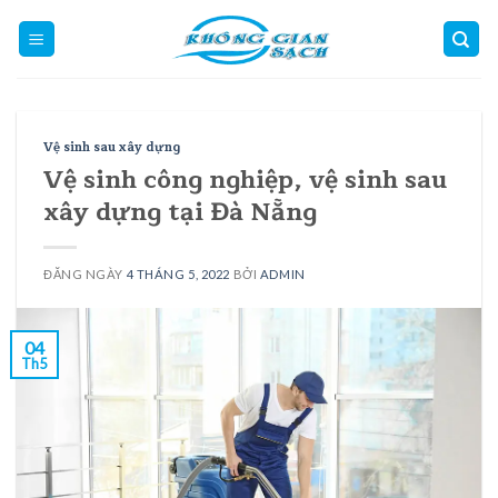
Skip
to
content
Vệ sinh sau xây dựng
Vệ sinh công nghiệp, vệ sinh sau
xây dựng tại Đà Nẵng
ĐĂNG NGÀY
4 THÁNG 5, 2022
BỞI
ADMIN
04
Th5