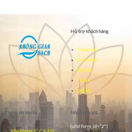
Hỗ trợ khách hàng
Trang chủ
Giới thiệu
Dịch vụ
Tin tức
Liên hệ
Thông tin liên hệ
Nhận báo giá
[ufbl form_id="2"]
Văn Phòng 1 : C3-112