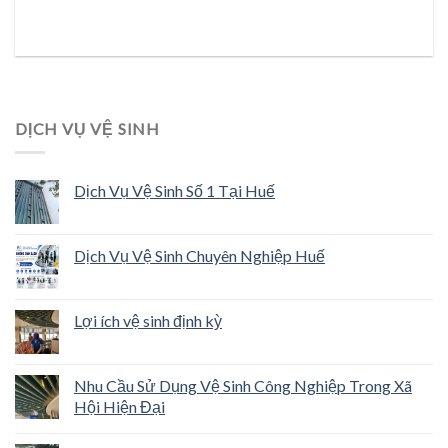
DỊCH VỤ VỆ SINH
Dịch Vụ Vệ Sinh Số 1 Tại Huế
Dịch Vụ Vệ Sinh Chuyên Nghiệp Huế
Lợi ích vệ sinh định kỳ
Nhu Cầu Sử Dụng Vệ Sinh Công Nghiệp Trong Xã
Hội Hiện Đại