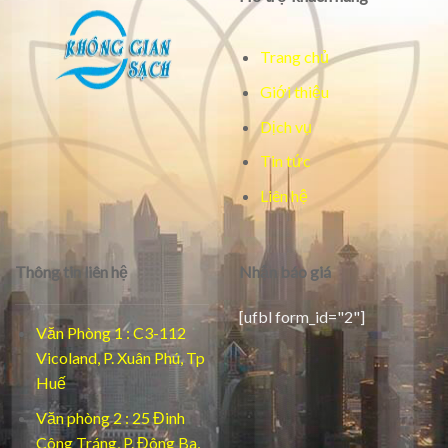
Trang chủ
Giới thiệu
Dịch vụ
Tin tức
Liên hệ
Thông tin liên hệ
Nhận báo giá
[ufbl form_id="2"]
Văn Phòng 1 : C3-112
Vicoland, P. Xuân Phú, Tp
Huế
Văn phòng 2 : 25 Đinh
Công Tráng, P. Đông Ba,