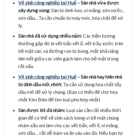
Vệ sinh công nghiệp tại Huế
– Sàn nhà vừa được
xây dựng xong:
Sàn bị dính keo, xi măng, sơn nước,
sơn dầu…Ta cần chuẩn bị máy móc, hóa chất để xử
lý.
Sàn nhà đã sử dụng nhiều năm:
Các hiện tượng
thường gặp đó là vết bẩn vết ố, vết trầy xước trên
bề mặt sàn, và đường ron bị bong, mất khả năng
liên kết giữa các viên gạch làm cho bề mặt trong
rất xấu.
Vệ sinh công nghiệp tại Huế
– Sàn nhà hay hiên nhà
bị dính dầu mỡ, nhớt:
Ta cần sử dụng hóa chất tẩy
dầu mỡ để xử lý chúng. (Bạn có thến đế chợ hóa
chất Kim Biên để tìm loại phù hợp nhất)
Sàn được lót đá nhám:
Loại sàn cần rất nhiều thời
gian để có thể vệ sinh sạch bóng vì bề mặt chúng
nhám xần xùi làm cho các vết bẩn, vết ố, xi măng,
sơn dầu… rất dễ bám và ăn sâu vào đá. Nếu bạn tự