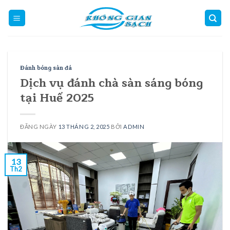
Skip
to
content
Đánh bóng sàn đá
Dịch vụ đánh chà sàn sáng bóng
tại Huế 2025
ĐĂNG NGÀY
13 THÁNG 2, 2025
BỞI
ADMIN
13
Th2