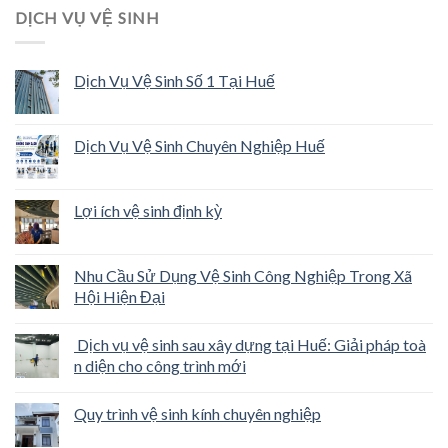
DỊCH VỤ VỆ SINH
Dịch Vụ Vệ Sinh Số 1 Tại Huế
Dịch Vụ Vệ Sinh Chuyên Nghiệp Huế
Lợi ích vệ sinh định kỳ
Nhu Cầu Sử Dụng Vệ Sinh Công Nghiệp Trong Xã
Hội Hiện Đại
Dịch vụ vệ sinh sau xây dựng tại Huế: Giải pháp toà
n diện cho công trình mới
Quy trình vệ sinh kính chuyên nghiệp