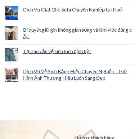
Dịch Vụ Giặt Ghế Sofa Chuyên Nghiệp tại Huế
Bí quyết giữ gìn không gian sống và làm việc đẳng c
ấp
Tại sao cần vệ sinh kính định kỳ?
Dịch Vụ Vệ Sinh Bảng Hiệu Chuyên Nghiệp – Giữ
Hình Ảnh Thương Hiệu Luôn Sáng Đẹp
Hỗ trợ khách hàng