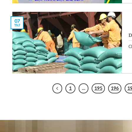
07
Th7
D
C
1
…
195
196
1