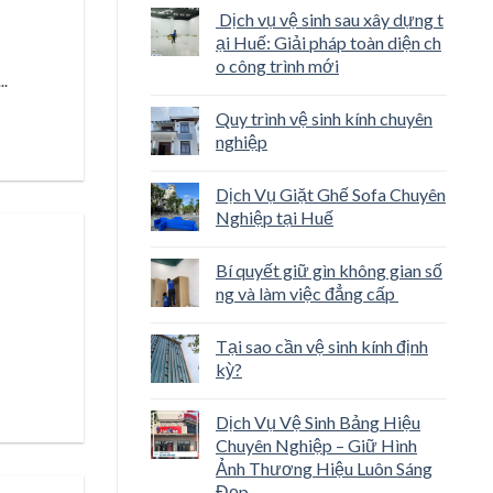
Dịch vụ vệ sinh sau xây dựng t
ại Huế: Giải pháp toàn diện ch
o công trình mới
..
Quy trình vệ sinh kính chuyên
nghiệp
Dịch Vụ Giặt Ghế Sofa Chuyên
Nghiệp tại Huế
Bí quyết giữ gìn không gian số
ng và làm việc đẳng cấp
Tại sao cần vệ sinh kính định
kỳ?
Dịch Vụ Vệ Sinh Bảng Hiệu
Chuyên Nghiệp – Giữ Hình
Ảnh Thương Hiệu Luôn Sáng
Đẹp