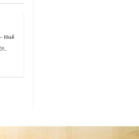
 – Huế
...