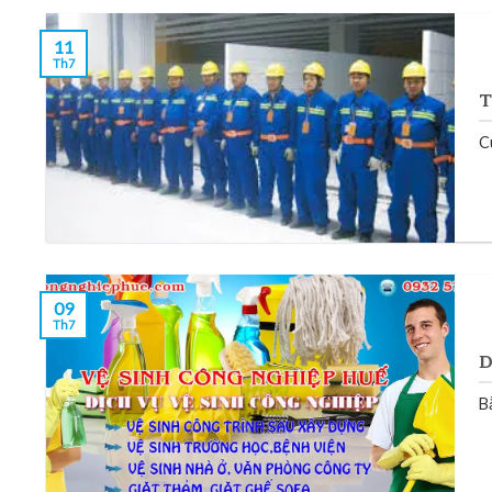
11
Th7
T
C
09
Th7
D
B