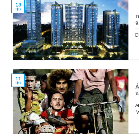
13
Th7
D
9
Dị
11
Th7
Ả
n
Ả
V