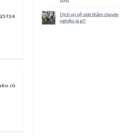
Dịch vụ vệ sinh thảm chuyên
325724
nghiệp là gì?
aku cù