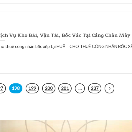
ịch Vụ Kho Bãi, Vận Tải, Bốc Vác Tại Cảng Chân Mây
ho thuê công nhân bốc xếp tại HUẾ CHO THUÊ CÔNG NHÂN BỐC XẾP
97
198
199
200
201
…
237