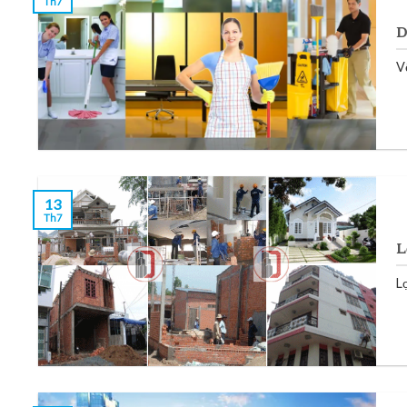
Th7
D
V
13
Th7
L
Lợ