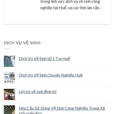
trong lĩnh vực dịch vụ vệ sinh công
nghiệp tại Huế, và các tỉnh lân cận..
DỊCH VỤ VỆ SINH
Dịch Vụ Vệ Sinh Số 1 Tại Huế
Dịch Vụ Vệ Sinh Chuyên Nghiệp Huế
Lợi ích vệ sinh định kỳ
Nhu Cầu Sử Dụng Vệ Sinh Công Nghiệp Trong Xã
Hội Hiện Đại