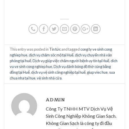
This entry was posted in
Tin tức
and tagged
cong ty ve sinh cong
nghiep hue
,
dịch vụ chăm sóc mộ tại Huế
,
dịch vụ chuyển nhà văn
phòng tại huế
,
Dịch vụ giúp việc chăm người bệnh uy tín tại Huế
,
dich
vu ve sinh cong nghiep hue
,
Dịch vụ đánh bóng đồ thờ cúng bằng
đồng tại Huế
,
dịch vụ vệ sinh công nghiệp tại huế
,
giup viec hue
,
sua
chua nha tai hue
,
vệ sinh nhà cửa
.
ADMIN
Công Ty TNHH MTV Dịch Vụ Vệ
Sinh Công Nghiệp Không Gian Sạch.
Không Gian Sạch là công ty đi đầu