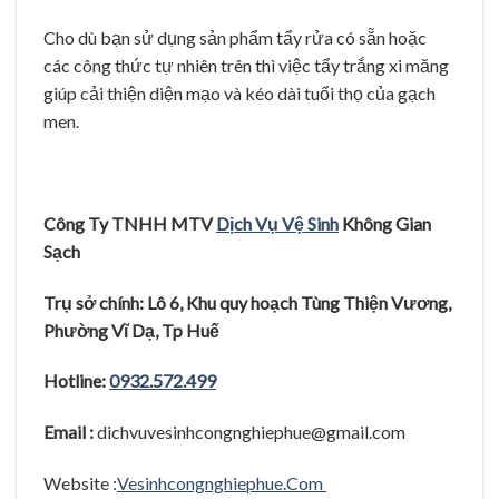
Cho dù bạn sử dụng sản phẩm tẩy rửa có sẵn hoặc
các công thức tự nhiên trên thì việc tẩy trắng xi măng
giúp cải thiện diện mạo và kéo dài tuổi thọ của gạch
men.
Công Ty TNHH MTV
Dị
ch Vụ
Vệ
Sinh
Không Gian
Sạ
c
h
Trụ
sở
chính: Lô 6, Khu quy hoạ
ch Tùng Thiệ
n Vươ
ng,
Phươ
̀ng Vĩ
Dạ
, Tp Huê
Hotline:
0932.572.499
Email :
dichvuvesinhcongnghiephue@gmail.com
Website :
Vesinhcongnghiephue.Com