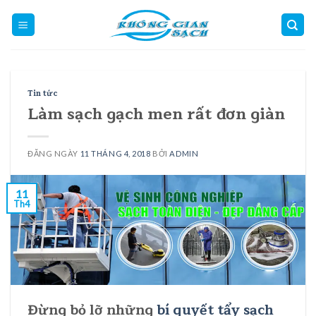
Skip
to
content
Tin tức
Làm sạch gạch men rất đơn giàn
ĐĂNG NGÀY
11 THÁNG 4, 2018
BỞI
ADMIN
11
Th4
Đừng bỏ lỡ những
bí quyết tẩy sạch