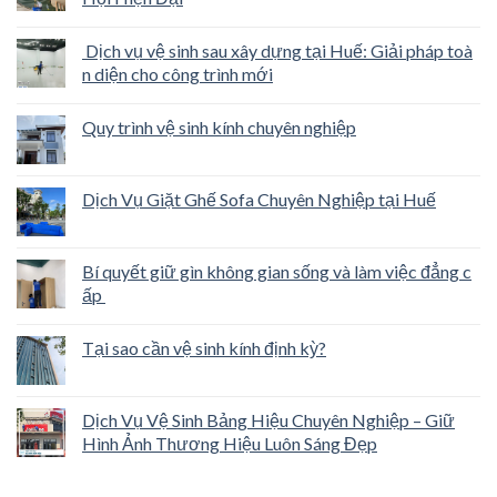
Dịch vụ vệ sinh sau xây dựng tại Huế: Giải pháp toà
n diện cho công trình mới
Quy trình vệ sinh kính chuyên nghiệp
Dịch Vụ Giặt Ghế Sofa Chuyên Nghiệp tại Huế
Bí quyết giữ gìn không gian sống và làm việc đẳng c
ấp
Tại sao cần vệ sinh kính định kỳ?
Dịch Vụ Vệ Sinh Bảng Hiệu Chuyên Nghiệp – Giữ
Hình Ảnh Thương Hiệu Luôn Sáng Đẹp