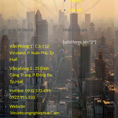
Tin tức
Liên hệ
Thông tin liên hệ
Nhận báo giá
[ufbl form_id="2"]
Văn Phòng 1 : C3-112
Vicoland, P. Xuân Phú, Tp
Huế
Văn phòng 2 : 25 Đinh
Công Tráng, P. Đông Ba,
Tp.Huế
Hotline: 0932.572.499 -
0922.955.333
Website
:Vesinhcongnghiephue.Com