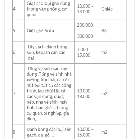
Giặt các loại ghế dùng
10.000 –
4
trong văn phòng, cơ
Chiếc
18.000
quan
200.000
5
Giặt ghế Sofa
–
Bộ
300.000
Tẩy sạch, đánh bóng
7.000 –
6
sơn, keo,lan can các
m2
15.000
loại
Tổng vệ sinh sau xây
dựng ,Tổng vệ sinh nhà
xưởng, kho bãi, cao ốc,
hút bụi tất cả các công
trình, lau chùi tất cả
10.000 –
7
m2
các vận dụng, quạt,
18.000
bếp, nhà vệ sinh, máy
tính, bàn ghế … trong
cơ quan, xí nghiệp, gia
đình,…
Đánh bóng các loại sàn
10.000 –
8
m2
gạch, đá, gỗ,…
15.000