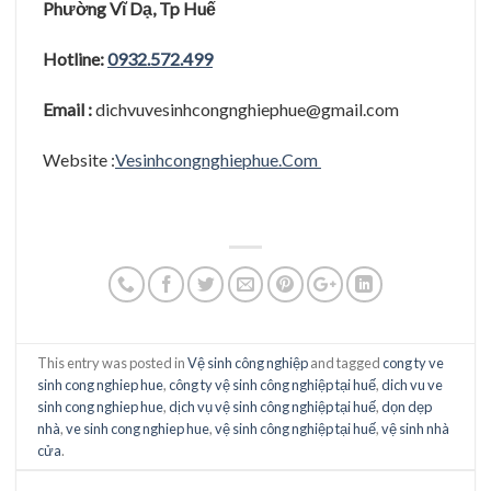
Phươ
̀ng Vĩ
Dạ
, Tp Huê
Hotline:
0932.572.499
Email :
dichvuvesinhcongnghiephue@gmail.com
Website :
Vesinhcongnghiephue.Com
This entry was posted in
Vệ sinh công nghiệp
and tagged
cong ty ve
sinh cong nghiep hue
,
công ty vệ sinh công nghiệp tại huế
,
dich vu ve
sinh cong nghiep hue
,
dịch vụ vệ sinh công nghiệp tại huế
,
dọn dẹp
nhà
,
ve sinh cong nghiep hue
,
vệ sinh công nghiệp tại huế
,
vệ sinh nhà
cửa
.