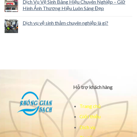
Dịch Vụ Vệ Sinh Bảng Hiệu Chuyên Nghiệp – Giữ
Hình Ảnh Thương Hiệu Luôn Sáng Đẹp
Dịch vụ vệ sinh thảm chuyên nghiệp là gì?
Hỗ trợ khách hàng
Trang chủ
Giới thiệu
Dịch vụ