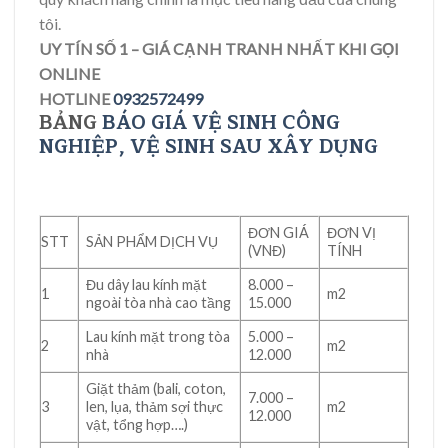
tôi.
UY TÍN SỐ 1 – GIÁ CẠNH TRANH NHẤT KHI GỌI
ONLINE
HOTLINE
0932572499
BẢNG
BÁO GIÁ VỆ SINH CÔNG
NGHIỆP
, VỆ SINH SAU XÂY DỤNG
ĐƠN GIÁ
ĐƠN VỊ
STT
SẢN PHẨM DỊCH VỤ
(VNĐ)
TÍNH
Đu dây lau kính mặt
8.000 –
1
m2
ngoài tòa nhà cao tầng
15.000
Lau kính mặt trong tòa
5.000 –
2
m2
nhà
12.000
Giặt thảm (bali, coton,
7.000 –
3
len, lụa, thảm sợi thực
m2
12.000
vật, tổng hợp….)