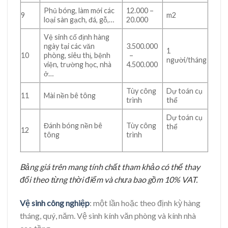
Phủ bóng, làm mới các
12.000 –
9
m2
loại sàn gạch, đá, gỗ,…
20.000
Vệ sinh cố định hàng
ngày tại các văn
3.500.000
1
10
phòng, siêu thị, bệnh
–
người/tháng
viện, trường học, nhà
4.500.000
ở…
Tùy công
Dự toán cụ
11
Mài nền bê tông
trình
thể
Dự toán cụ
Đánh bóng nền bê
Tùy công
thể
12
tông
trình
Bảng giá trên mang tính chất tham khảo có thể thay
đổi theo từng thời điểm và chưa bao gồm 10% VAT.
Vệ sinh công nghiệp
: một lần hoặc theo định kỳ hàng
tháng, quý, năm. Vệ sinh kính văn phòng và kính nhà