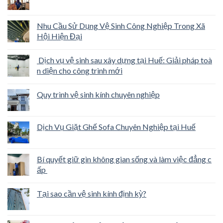
Nhu Cầu Sử Dụng Vệ Sinh Công Nghiệp Trong Xã
Hội Hiện Đại
Dịch vụ vệ sinh sau xây dựng tại Huế: Giải pháp toà
n diện cho công trình mới
Quy trình vệ sinh kính chuyên nghiệp
Dịch Vụ Giặt Ghế Sofa Chuyên Nghiệp tại Huế
Bí quyết giữ gìn không gian sống và làm việc đẳng c
ấp
Tại sao cần vệ sinh kính định kỳ?