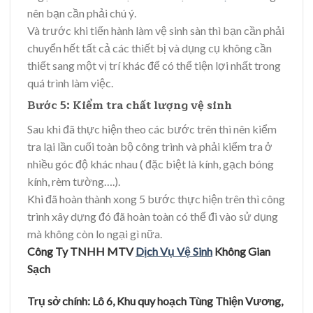
nên bạn cần phải chú ý.
Và trước khi tiến hành làm vệ sinh sàn thì bạn cần phải
chuyển hết tất cả các thiết bị và dụng cụ không cần
thiết sang một vị trí khác để có thể tiện lợi nhất trong
quá trình làm việc.
Bước 5: Kiểm tra chất lượng vệ sinh
Sau khi đã thực hiện theo các bước trên thì nên kiểm
tra lại lần cuối toàn bộ công trình và phải kiểm tra ở
nhiều góc độ khác nhau ( đặc biệt là kính, gạch bóng
kính, rèm tường….).
Khi đã hoàn thành xong 5 bước thực hiện trên thì công
trình xây dựng đó đã hoàn toàn có thể đi vào sử dụng
mà không còn lo ngại gì nữa.
Công Ty TNHH MTV
Dị
ch Vụ
Vệ
Sinh
Không Gian
Sạ
c
h
Trụ
sở
chính: Lô 6, Khu quy hoạ
ch Tùng Thiệ
n Vươ
ng,