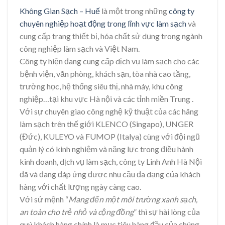
Không Gian Sạch – Huế
là một trong những
công ty
chuyên nghiệp hoạt động trong lĩnh vực làm sạch
và
cung cấp trang thiết bị, hóa chất sử dụng trong ngành
công nghiệp làm sạch và Việt Nam.
Công ty hiện đang cung cấp dịch vụ làm sạch cho các
bệnh viện, văn phòng, khách sạn, tòa nhà cao tầng,
trường học, hệ thống siêu thị, nhà máy, khu công
nghiệp…tại khu vực Hà nội và các tỉnh miền Trung .
Với sự chuyên giao công nghệ kỹ thuật của các hãng
làm sạch trên thế giới KLENCO (Singapo), UNGER
(Đức), KULEYO và FUMOP (Italya) cùng với đội ngũ
quản lý có kinh nghiệm và năng lực trong điều hành
kinh doanh, dịch vụ làm sạch, công ty Linh Anh Hà Nội
đã và đang đáp ứng được nhu cầu đa dạng của khách
hàng với chất lượng ngày càng cao.
Với sứ mệnh “
Mang đến một môi trường xanh sạch,
an toàn cho trẻ nhỏ và cộng đồng
” thì sự hài lòng của
quý khách hàng chính là mục tiêu hàng đầu của chúng