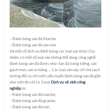
– Đánh bóng sàn đá Marble
– Đánh bóng sàn đá sàn mài
Và một số dịch vụ đánh bóng các loại sàn khác\Tuy
nhiên, có một số loại sàn không thể dùng công nghệ
đánh bóng sàn đá được như: Sàn đá bóng kiếng, sàn
gạch men, sàn xi măng … Các loại sàn này chỉ chà sạch
tương đối so với mới, nếu muốn đánh bóng sàn đá gần
như mới thì chỉ có 3 loại
Dịch vụ vệ sinh công
nghiệp
là :
– Đánh bóng sàn đá marble,
– Đánh bóng sàn đá granite,
– Đánh bóng sàn đá mài .