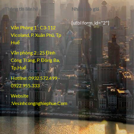
Thông tin liên hệ
Nhận báo giá
[ufbl form_id="2"]
Văn Phòng 1 : C3-112
Vicoland, P. Xuân Phú, Tp
Huế
Văn phòng 2 : 25 Đinh
Công Tráng, P. Đông Ba,
Tp.Huế
Hotline: 0932.572.499 -
0922.955.333
Website
:Vesinhcongnghiephue.Com