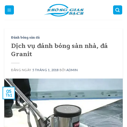
Skip
to
content
Đánh bóng sàn đá
Dịch vụ đánh bóng sàn nhà, đá
Granit
ĐĂNG NGÀY
5 THÁNG 1, 2018
BỞI
ADMIN
05
Th1