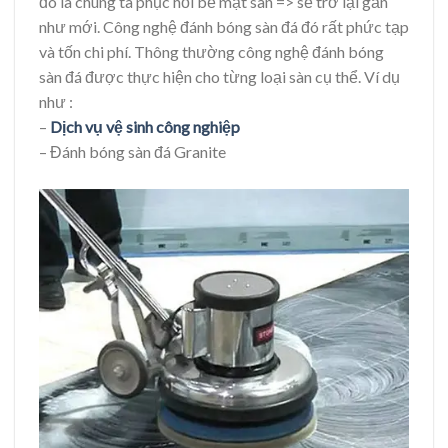
đó là chúng ta phục hồi bề mặt sàn => sẽ trở lại gần
như mới. Công nghệ đánh bóng sàn đá đó rất phức tạp
và tốn chi phí. Thông thường công nghệ đánh bóng
sàn đá được thực hiện cho từng loại sàn cụ thể. Ví dụ
như :
–
Dịch vụ vệ sinh công nghiệp
– Đánh bóng sàn đá Granite