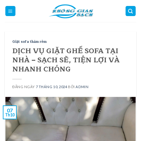
Skip
to
content
Giặt sofa thảm rèm
DỊCH VỤ GIẶT GHẾ SOFA TẠI
NHÀ – SẠCH SẼ, TIỆN LỢI VÀ
NHANH CHÓNG
ĐĂNG NGÀY
7 THÁNG 10, 2024
BỞI
ADMIN
07
Th10