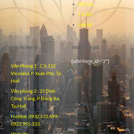
Dịch vụ
Tin tức
Liên hệ
Thông tin liên hệ
Nhận báo giá
[ufbl form_id="2"]
Văn Phòng 1 : C3-112
Vicoland, P. Xuân Phú, Tp
Huế
Văn phòng 2 : 25 Đinh
Công Tráng, P. Đông Ba,
Tp.Huế
Hotline: 0932.572.499 -
0922.955.333
Website