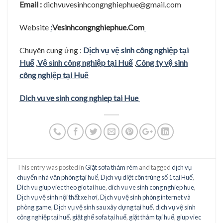
Email :
dichvuvesinhcongnghiephue@gmail.com
Website
:
Vesinhcongnghiephue.Com
Chuyên cung ứng :
Dịch vụ vệ sinh công nghiệp tại
Huế
,
Vệ sinh công nghiệp tại Huế
,
Công ty vệ sinh
công nghiệp tại Huế
Dich vu ve sinh cong nghiep tai Hue
This entry was posted in
Giặt sofa thảm rèm
and tagged
dịch vụ
chuyển nhà văn phòng tại huế
,
Dịch vụ diệt côn trùng số 1 tại Huế
,
Dich vu giup viec theo gio tai hue
,
dich vu ve sinh cong nghiep hue
,
Dịch vụ vệ sinh nội thất xe hơi
,
Dịch vụ vệ sinh phòng internet và
phòng game
,
Dịch vụ vệ sinh sau xây dựng tại huế
,
dịch vụ vệ sinh
công nghiệp tại huế
,
giặt ghế sofa tại huế
,
giặt thảm tại huế
,
giup viec