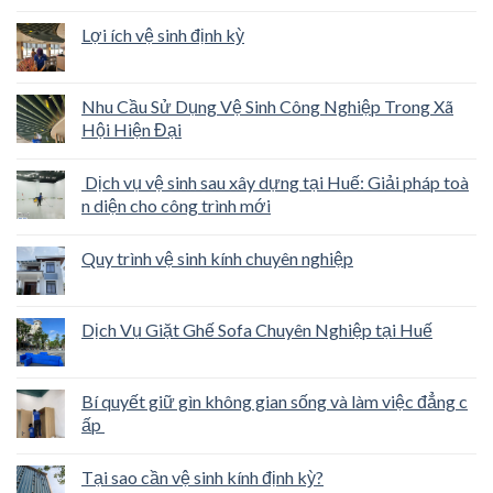
Lợi ích vệ sinh định kỳ
Nhu Cầu Sử Dụng Vệ Sinh Công Nghiệp Trong Xã
Hội Hiện Đại
Dịch vụ vệ sinh sau xây dựng tại Huế: Giải pháp toà
n diện cho công trình mới
Quy trình vệ sinh kính chuyên nghiệp
Dịch Vụ Giặt Ghế Sofa Chuyên Nghiệp tại Huế
Bí quyết giữ gìn không gian sống và làm việc đẳng c
ấp
Tại sao cần vệ sinh kính định kỳ?