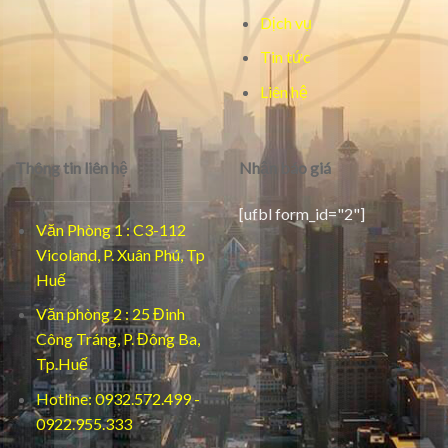
Dịch vụ
Tin tức
Liên hệ
Thông tin liên hệ
Nhận báo giá
[ufbl form_id="2"]
Văn Phòng 1 : C3-112
Vicoland, P. Xuân Phú, Tp
Huế
Văn phòng 2 : 25 Đinh
Công Tráng, P. Đông Ba,
Tp.Huế
Hotline: 0932.572.499 -
0922.955.333