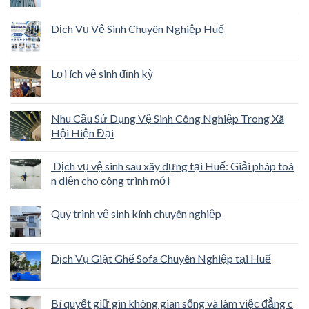
Dịch Vụ Vệ Sinh Chuyên Nghiệp Huế
Lợi ích vệ sinh định kỳ
Nhu Cầu Sử Dụng Vệ Sinh Công Nghiệp Trong Xã
Hội Hiện Đại
Dịch vụ vệ sinh sau xây dựng tại Huế: Giải pháp toà
n diện cho công trình mới
Quy trình vệ sinh kính chuyên nghiệp
Dịch Vụ Giặt Ghế Sofa Chuyên Nghiệp tại Huế
Bí quyết giữ gìn không gian sống và làm việc đẳng c