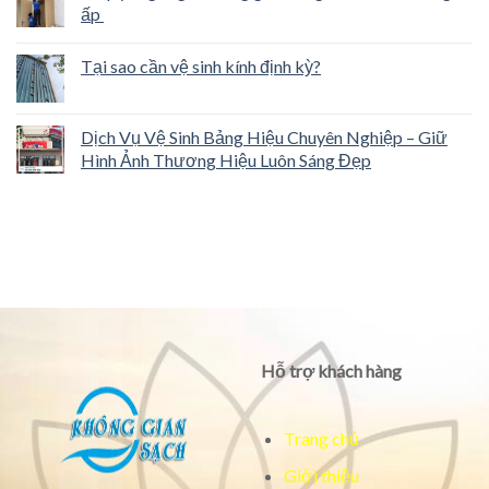
ấp
Tại sao cần vệ sinh kính định kỳ?
Dịch Vụ Vệ Sinh Bảng Hiệu Chuyên Nghiệp – Giữ
Hình Ảnh Thương Hiệu Luôn Sáng Đẹp
Hỗ trợ khách hàng
Trang chủ
Giới thiệu