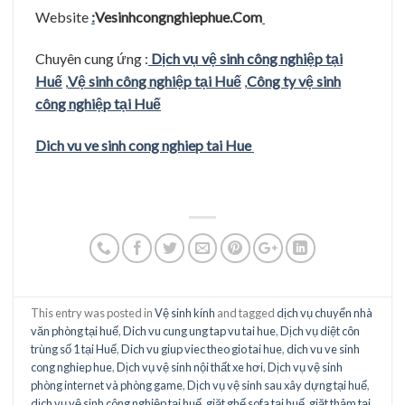
Website
:
Vesinhcongnghiephue.Com
Chuyên cung ứng :
Dịch vụ vệ sinh công nghiệp tại
Huế
,
Vệ sinh công nghiệp tại Huế
,
Công ty vệ sinh
công nghiệp tại Huế
Dich vu ve sinh cong nghiep tai Hue
This entry was posted in
Vệ sinh kính
and tagged
dịch vụ chuyển nhà
văn phòng tại huế
,
Dich vu cung ung tap vu tai hue
,
Dịch vụ diệt côn
trùng số 1 tại Huế
,
Dich vu giup viec theo gio tai hue
,
dich vu ve sinh
cong nghiep hue
,
Dịch vụ vệ sinh nội thất xe hơi
,
Dịch vụ vệ sinh
phòng internet và phòng game
,
Dịch vụ vệ sinh sau xây dựng tại huế
,
dịch vụ vệ sinh công nghiệp tại huế
,
giặt ghế sofa tại huế
,
giặt thảm tại