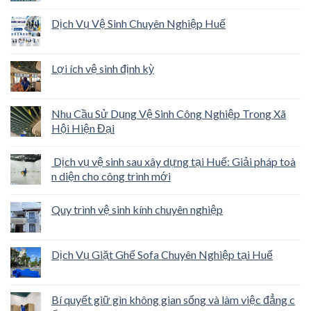
Dịch Vụ Vệ Sinh Chuyên Nghiệp Huế
Lợi ích vệ sinh định kỳ
Nhu Cầu Sử Dụng Vệ Sinh Công Nghiệp Trong Xã
Hội Hiện Đại
Dịch vụ vệ sinh sau xây dựng tại Huế: Giải pháp toà
n diện cho công trình mới
Quy trình vệ sinh kính chuyên nghiệp
Dịch Vụ Giặt Ghế Sofa Chuyên Nghiệp tại Huế
Bí quyết giữ gìn không gian sống và làm việc đẳng c