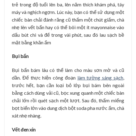
trẻ trong độ tuổi lên ba, lên năm thích khám phá, táy
máy và nghịch ngợm. Lúc này, bạn có thể sử dụng một
chiếc bàn chải đánh răng cũ thấm một chút giấm, chà
nhẹ lên vết bẩn hay có thể bôi một ít mayonnaise vào
dấu bút chì và để trong vài phút, sau đó lau sạch bề
mặt bằng khăn ẩm
Bụi bẩn
Bụi bẩn bám lâu có thể làm cho màu sơn mờ và cũ
dần. Để thực hiện công đoạn
làm tường sáng sạch
,
trước hết, bạn cần loại bỏ lớp bụi bám bên ngoài
bằng cách dùng vải cũ, bọc xung quanh một chiếc bàn
chải lớn rồi quét sạch một lượt. Sau đó, thấm miếng
bọt biển lớn vào dung dịch bột soda pha nước ấm, chà
xát nhẹ nhàng.
Vết đen xỉn