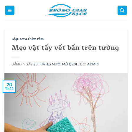
Skip
to
content
Giặt sofa thảm rèm
Mẹo vặt tẩy vết bẩn trên tường
ĐĂNG NGÀY
20 THÁNG MƯỜI MỘT, 2015
BỞI
ADMIN
20
Th11