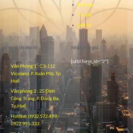
Dịch vụ
Tin tức
Liên hệ
Thông tin liên hệ
Nhận báo giá
[ufbl form_id="2"]
Văn Phòng 1 : C3-112
Vicoland, P. Xuân Phú, Tp
Huế
Văn phòng 2 : 25 Đinh
Công Tráng, P. Đông Ba,
Tp.Huế
Hotline: 0932.572.499 -
0922.955.333