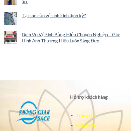
ấp
Tại sao cần vệ sinh kính định kỳ?
Dịch Vụ Vệ Sinh Bảng Hiệu Chuyên Nghiệp – Giữ
Hình Ảnh Thương Hiệu Luôn Sáng Đẹp
Hỗ trợ khách hàng
Trang chủ
Giới thiệu