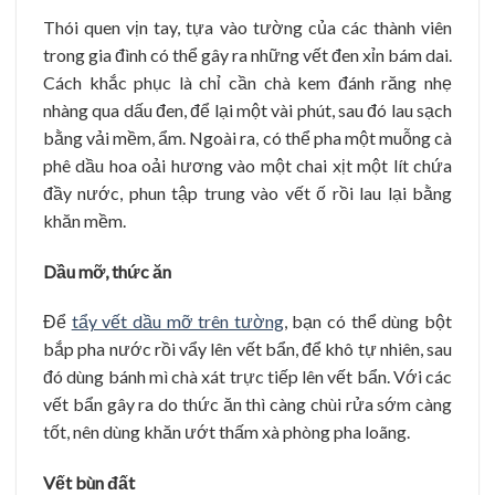
Thói quen vịn tay, tựa vào tường của các thành viên
trong gia đình có thể gây ra những vết đen xỉn bám dai.
Cách khắc phục là chỉ cần chà kem đánh răng nhẹ
nhàng qua dấu đen, để lại một vài phút, sau đó lau sạch
bằng vải mềm, ẩm. Ngoài ra, có thể pha một muỗng cà
phê dầu hoa oải hương vào một chai xịt một lít chứa
đầy nước, phun tập trung vào vết ố rồi lau lại bằng
khăn mềm.
Dầu mỡ, thức ăn
Để
tẩy vết dầu mỡ trên tường
, bạn có thể dùng bột
bắp pha nước rồi vẩy lên vết bẩn, để khô tự nhiên, sau
đó dùng bánh mì chà xát trực tiếp lên vết bẩn. Với các
vết bẩn gây ra do thức ăn thì càng chùi rửa sớm càng
tốt, nên dùng khăn ướt thấm xà phòng pha loãng.
Vết bùn đất