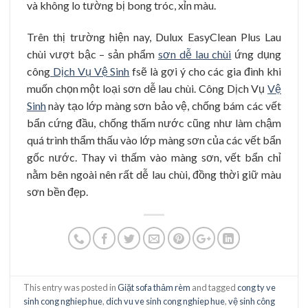
và không lo tường bị bong tróc, xỉn màu.
Trên thị trường hiện nay, Dulux EasyClean Plus Lau
chùi vượt bậc – sản phẩm
sơn dễ lau chùi
ứng dụng
công
Dịch Vụ Vệ Sinh
fsẽ là gợi ý cho các gia đình khi
muốn chọn một loại sơn dễ lau chùi. Công Dịch Vụ
Vệ
Sinh
này tạo lớp màng sơn bảo vệ, chống bám các vết
bẩn cứng đầu, chống thấm nước cũng như làm chậm
quá trình thẩm thấu vào lớp màng sơn của các vết bẩn
gốc nước. Thay vì thấm vào màng sơn, vết bẩn chỉ
nằm bên ngoài nên rất dễ lau chùi, đồng thời giữ màu
sơn bền đẹp.
This entry was posted in
Giặt sofa thảm rèm
and tagged
cong ty ve
sinh cong nghiep hue
,
dich vu ve sinh cong nghiep hue
,
vệ sinh công