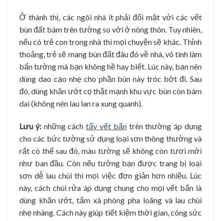
Ở thành thị, các ngôi nhà ít phải đối mặt với các vết
bùn đất bám trên tường so với ở nông thôn. Tuy nhiên,
nếu có trẻ con trong nhà thì mọi chuyện sẽ khác. Thỉnh
thoảng, trẻ sẽ mang bùn đất đâu đó về nhà, vô tình làm
bẩn tường mà bạn không hề hay biết. Lúc này, bạn nên
dùng dao cạo nhẹ cho phần bùn này tróc bớt đi. Sau
đó, dùng khăn ướt cọ thật mạnh khu vực bùn còn bám
dai (không nên lau lan ra xung quanh).
Lưu ý:
những cách
tẩy vết bẩn
trên thường áp dụng
cho các bức tường sử dụng loại sơn thông thường và
rất có thể sau đó, màu tường sẽ không còn tươi mới
như ban đầu. Còn nếu tường bạn được trang bị loại
sơn dễ lau chùi thì mọi việc đơn giản hơn nhiều. Lúc
này, cách chùi rửa áp dụng chung cho mọi vết bẩn là
dùng khăn ướt, tẩm xà phòng pha loãng và lau chùi
nhẹ nhàng. Cách này giúp tiết kiệm thời gian, công sức