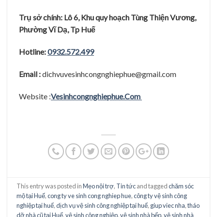
Trụ sở chính: Lô 6, Khu quy hoạch Tùng Thiện Vương,
Phường Vĩ Dạ, Tp Huế
Hotline:
0932.572.499
Email :
dichvuvesinhcongnghiephue@gmail.com
Website :
Vesinhcongnghiephue.Com
This entry was posted in
Mẹo nội trợ
,
Tin tức
and tagged
chăm sóc
mộ tại Huế
,
cong ty ve sinh cong nghiep hue
,
công ty vệ sinh công
nghiệp tại huế
,
dịch vụ vệ sinh công nghiệp tại huế
,
giup viec nha
,
tháo
dỡ nhà cũ tại Huế
,
vệ sinh công nghiệp
,
vệ sinh nhà bếp
,
vệ sinh nhà