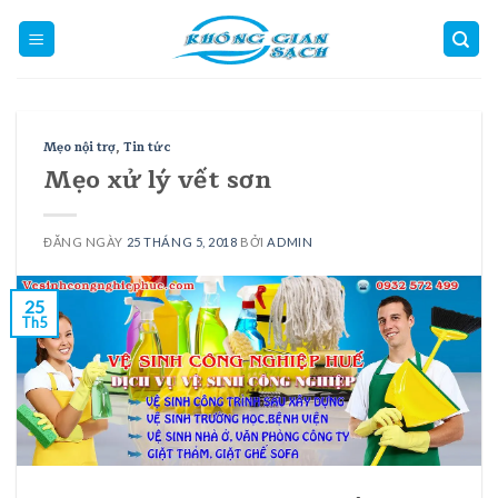
Skip
to
content
Mẹo nội trợ
,
Tin tức
Mẹo xử lý vết sơn
ĐĂNG NGÀY
25 THÁNG 5, 2018
BỞI
ADMIN
25
Th5