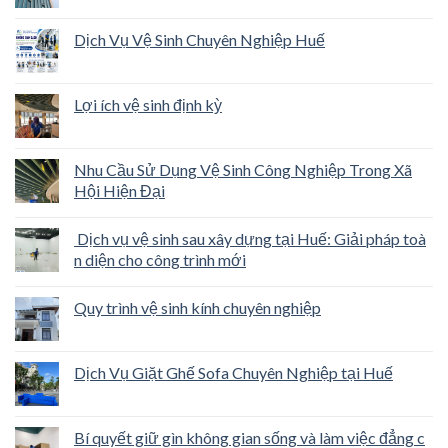
Dịch Vụ Vệ Sinh Chuyên Nghiệp Huế
Lợi ích vệ sinh định kỳ
Nhu Cầu Sử Dụng Vệ Sinh Công Nghiệp Trong Xã
Hội Hiện Đại
Dịch vụ vệ sinh sau xây dựng tại Huế: Giải pháp toà
n diện cho công trình mới
Quy trình vệ sinh kính chuyên nghiệp
Dịch Vụ Giặt Ghế Sofa Chuyên Nghiệp tại Huế
Bí quyết giữ gìn không gian sống và làm việc đẳng c