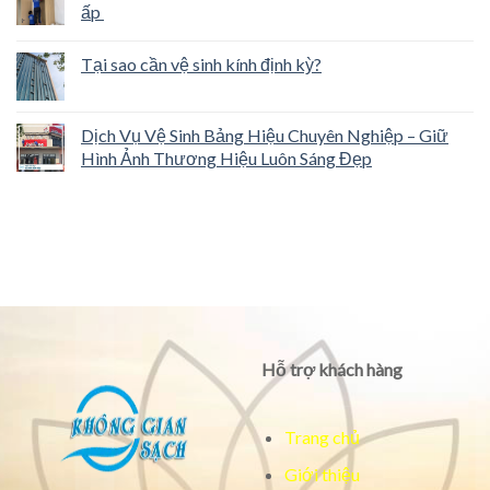
ấp
Tại sao cần vệ sinh kính định kỳ?
Dịch Vụ Vệ Sinh Bảng Hiệu Chuyên Nghiệp – Giữ
Hình Ảnh Thương Hiệu Luôn Sáng Đẹp
Hỗ trợ khách hàng
Trang chủ
Giới thiệu