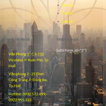
Dịch vụ
Tin tức
Liên hệ
Thông tin liên hệ
Nhận báo giá
[ufbl form_id="2"]
Văn Phòng 1 : C3-112
Vicoland, P. Xuân Phú, Tp
Huế
Văn phòng 2 : 25 Đinh
Công Tráng, P. Đông Ba,
Tp.Huế
Hotline: 0932.572.499 -
0922.955.333