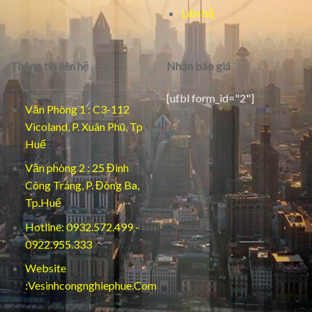
Liên hệ
Thông tin liên hệ
Nhận báo giá
[ufbl form_id="2"]
Văn Phòng 1 : C3-112
Vicoland, P. Xuân Phú, Tp
Huế
Văn phòng 2 : 25 Đinh
Công Tráng, P. Đông Ba,
Tp.Huế
Hotline: 0932.572.499 -
0922.955.333
Website
:Vesinhcongnghiephue.Com