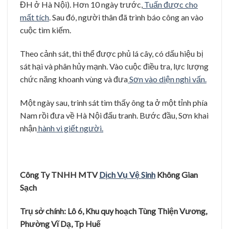
ĐH ở Hà Nội). Hơn 10 ngày trước,
Tuấn được cho
mất tích
. Sau đó, người thân đã trình báo công an vào
cuộc tìm kiếm.
Theo cảnh sát, thi thể được phủ lá cây, có dấu hiệu bị
sát hại và phân hủy mạnh. Vào cuộc điều tra, lực lượng
chức năng khoanh vùng và đưa
Sơn vào diện nghi vấn.
Một ngày sau, trinh sát tìm thấy ông ta ở một tỉnh phía
Nam rồi đưa về Hà Nội đấu tranh. Bước đầu, Sơn khai
nhận
hành vi giết người.
Công Ty TNHH MTV
Dị
ch Vụ
Vệ
Sinh
Không Gian
Sạ
c
h
Trụ
sở
chính: Lô 6, Khu quy hoạ
ch Tùng Thiệ
n Vươ
ng,
Phươ
̀ng Vĩ
Dạ
, Tp Huê