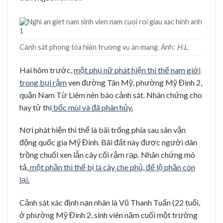
Cảnh sát phong tỏa hiện trường vụ án mạng. Ảnh:
H.L.
Hai hôm trước,
một phụ nữ phát hiện thi thể nam giới
trong bụi rậm
ven đường Tân Mỹ, phường Mỹ Đình 2,
quận Nam Từ Liêm nên báo cảnh sát. Nhân chứng cho
hay tử thi
bốc mùi và đã phân hủy.
Nơi phát hiện thi thể là bãi trống phía sau sân vận
động quốc gia Mỹ Đình. Bãi đất này được người dân
trồng chuối xen lẫn cây cối rậm rạp. Nhân chứng mô
tả,
một phần thi thể bị lá cây che phủ, để lộ phần còn
lại.
Cảnh sát xác định nạn nhân là Vũ Thanh Tuấn (22 tuổi,
ở phường Mỹ Đình 2, sinh viên năm cuối một trường