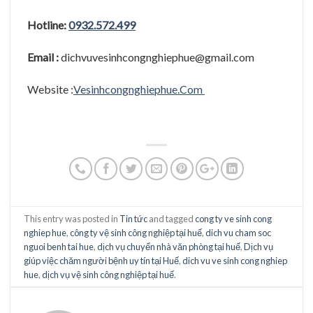
Hotline:
0932.572.499
Email :
dichvuvesinhcongnghiephue@gmail.com
Website :
Vesinhcongnghiephue.Com
This entry was posted in
Tin tức
and tagged
cong ty ve sinh cong
nghiep hue
,
công ty vệ sinh công nghiệp tại huế
,
dich vu cham soc
nguoi benh tai hue
,
dịch vụ chuyển nhà văn phòng tại huế
,
Dịch vụ
giúp việc chăm người bệnh uy tín tại Huế
,
dich vu ve sinh cong nghiep
hue
,
dịch vụ vệ sinh công nghiệp tại huế
.