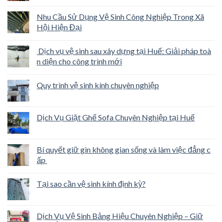
Nhu Cầu Sử Dụng Vệ Sinh Công Nghiệp Trong Xã
Hội Hiện Đại
Dịch vụ vệ sinh sau xây dựng tại Huế: Giải pháp toà
n diện cho công trình mới
Quy trình vệ sinh kính chuyên nghiệp
Dịch Vụ Giặt Ghế Sofa Chuyên Nghiệp tại Huế
Bí quyết giữ gìn không gian sống và làm việc đẳng c
ấp
Tại sao cần vệ sinh kính định kỳ?
Dịch Vụ Vệ Sinh Bảng Hiệu Chuyên Nghiệp – Giữ