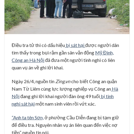
Điều tra tử thi có dấu hiệu
bị sát hại
được người dân
tìm thấy trong bụi rậm gần sân vận động
Mỹ Đình,
Công an Hà Nội
đã đưa một người tình nghi có liên
quan vụ án về ghi lời khai.
Ngày 26/4, nguồn tin
Zing.vn
cho biết Công an quận
Nam Từ Liêm cùng lực lượng nghiệp vụ Công an
Hà
Nội
đang ghi lời khai người đàn ông 49 tuổi
bị tình
nghi sát hại
một nam sinh viên rồi vứt xác.
“Anh ta tên Sơn,
ở phường Cầu Diễn đang bị tạm giữ
để điều tra. Nguyên nhân vụ án liên quan đến việc nợ
tiền”, nguồn tin nói.