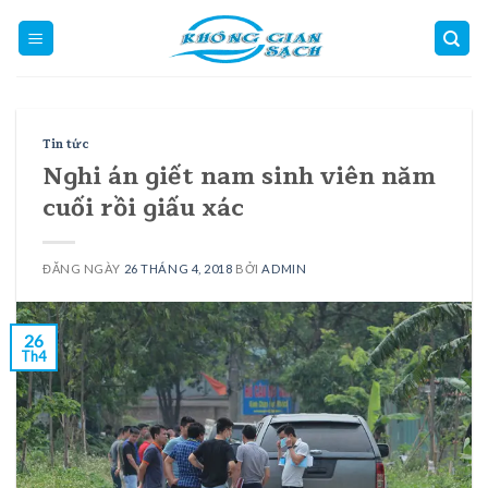
Skip
to
content
Tin tức
Nghi án giết nam sinh viên năm
cuối rồi giấu xác
ĐĂNG NGÀY
26 THÁNG 4, 2018
BỞI
ADMIN
26
Th4