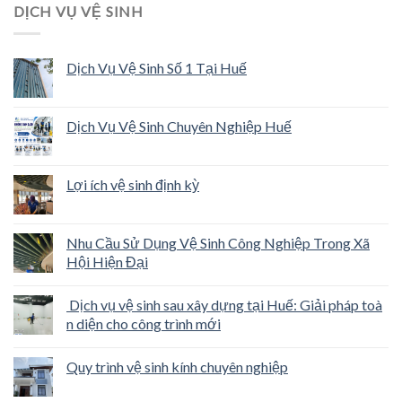
DỊCH VỤ VỆ SINH
Dịch Vụ Vệ Sinh Số 1 Tại Huế
Dịch Vụ Vệ Sinh Chuyên Nghiệp Huế
Lợi ích vệ sinh định kỳ
Nhu Cầu Sử Dụng Vệ Sinh Công Nghiệp Trong Xã
Hội Hiện Đại
Dịch vụ vệ sinh sau xây dựng tại Huế: Giải pháp toà
n diện cho công trình mới
Quy trình vệ sinh kính chuyên nghiệp