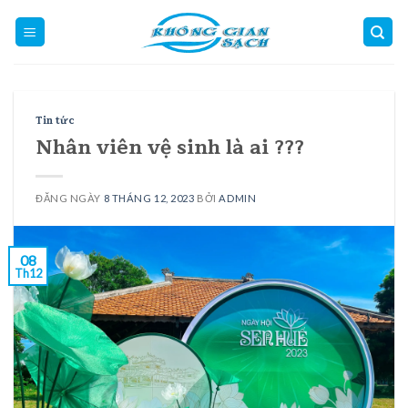
Skip
to
content
Tin tức
Nhân viên vệ sinh là ai ???
ĐĂNG NGÀY
8 THÁNG 12, 2023
BỞI
ADMIN
08
Th12