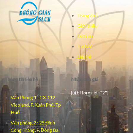
Trang chủ
Giới thiệu
Dịch vụ
Tin tức
Liên hệ
Thông tin liên hệ
Nhận báo giá
[ufbl form_id="2"]
Văn Phòng 1 : C3-112
Vicoland, P. Xuân Phú, Tp
Huế
Văn phòng 2 : 25 Đinh
Công Tráng, P. Đông Ba,