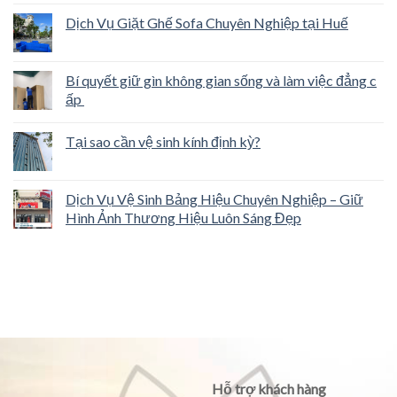
Dịch Vụ Giặt Ghế Sofa Chuyên Nghiệp tại Huế
Bí quyết giữ gìn không gian sống và làm việc đẳng c
ấp
Tại sao cần vệ sinh kính định kỳ?
Dịch Vụ Vệ Sinh Bảng Hiệu Chuyên Nghiệp – Giữ
Hình Ảnh Thương Hiệu Luôn Sáng Đẹp
Hỗ trợ khách hàng