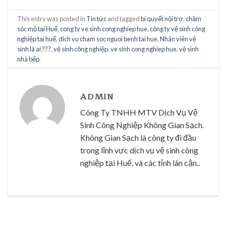
This entry was posted in
Tin tức
and tagged
bí quyết nội trợ
,
chăm
sóc mộ tại Huế
,
cong ty ve sinh cong nghiep hue
,
công ty vệ sinh công
nghiệp tại huế
,
dich vu cham soc nguoi benh tai hue
,
Nhân viên vệ
sinh là ai ???
,
vệ sinh công nghiệp
,
ve sinh cong nghiep hue
,
vệ sinh
nhà bếp
.
ADMIN
Công Ty TNHH MTV Dịch Vụ Vệ
Sinh Công Nghiệp Không Gian Sạch.
Không Gian Sạch là công ty đi đầu
trong lĩnh vực dịch vụ vệ sinh công
nghiệp tại Huế, và các tỉnh lân cận..