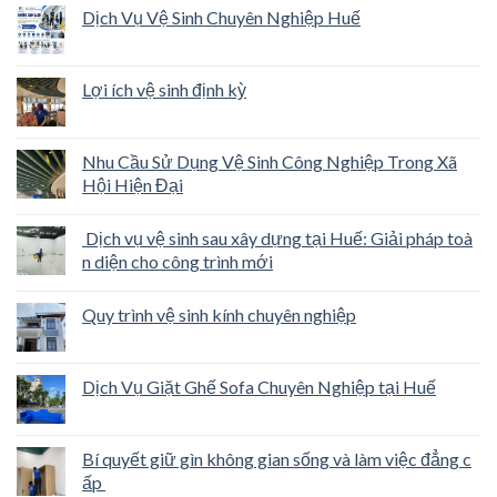
Dịch Vụ Vệ Sinh Chuyên Nghiệp Huế
Lợi ích vệ sinh định kỳ
Nhu Cầu Sử Dụng Vệ Sinh Công Nghiệp Trong Xã
Hội Hiện Đại
Dịch vụ vệ sinh sau xây dựng tại Huế: Giải pháp toà
n diện cho công trình mới
Quy trình vệ sinh kính chuyên nghiệp
Dịch Vụ Giặt Ghế Sofa Chuyên Nghiệp tại Huế
Bí quyết giữ gìn không gian sống và làm việc đẳng c
ấp