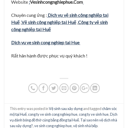
Website
:
Vesinhcongnghiephue.Com
Chuyên cung ứng :
Dịch vụ vệ sinh công nghiệp tại
Huế
,
Vệ sinh công nghiệp tại Huế
,
Công ty vệ sinh
công nghiệp tại Huế
Dich vu ve sinh cong nghiep tai Hue
Rất hân hạnh được phục vụ quý khách !
This entry was posted in
Vệ sinh sau xây dựng
and tagged
chăm sóc
mộ tại Huế
,
cong ty ve sinh cong nghiep hue
,
cong ty ve sinh hue
,
Dịch
vụ đánh bóng đồ thờ cúng bằng đồng tại Huế
,
Tại sao nên vệ dịch nhà
sau xây dựng?
,
ve sinh cong nghiep hue
,
vệ sinh nhà bếp
.