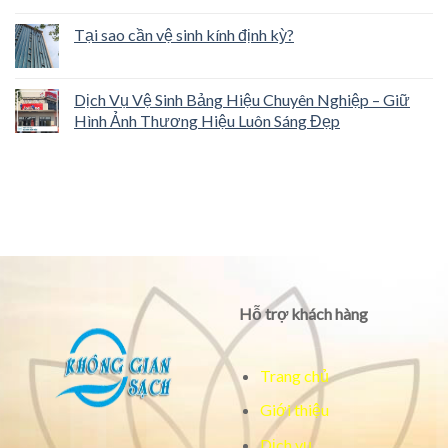
Tại sao cần vệ sinh kính định kỳ?
Dịch Vụ Vệ Sinh Bảng Hiệu Chuyên Nghiệp – Giữ
Hình Ảnh Thương Hiệu Luôn Sáng Đẹp
Hỗ trợ khách hàng
Trang chủ
Giới thiệu
Dịch vụ