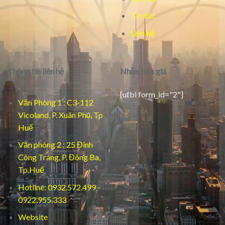
Tin tức
Liên hệ
Thông tin liên hệ
Nhận báo giá
[ufbl form_id="2"]
Văn Phòng 1 : C3-112
Vicoland, P. Xuân Phú, Tp
Huế
Văn phòng 2 : 25 Đinh
Công Tráng, P. Đông Ba,
Tp.Huế
Hotline: 0932.572.499 -
0922.955.333
Website