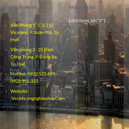
Thông tin liên hệ
Nhận báo giá
[ufbl form_id="2"]
Văn Phòng 1 : C3-112
Vicoland, P. Xuân Phú, Tp
Huế
Văn phòng 2 : 25 Đinh
Công Tráng, P. Đông Ba,
Tp.Huế
Hotline: 0932.572.499 -
0922.955.333
Website
:Vesinhcongnghiephue.Com