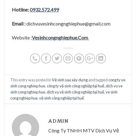
Hotline:
0932.572.499
Email :
dichvuvesinhcongnghiephue@gmail.com
Website :
Vesinhcongnghiephue.Com
This entry was posted in
Vệ sinh sau xây dựng
and tagged
cong ty ve
sinh cong nghiep hue
,
công ty vệ sinh công nghiệp tại huế
,
dich vu ve
sinh cong nghiep hue
,
dịch vụ vệ sinh công nghiệp tại huế
,
ve sinh
cong nghiep hue
,
vệ sinh công nghiệp tại huế
.
ADMIN
Công Ty TNHH MTV Dịch Vụ Vệ