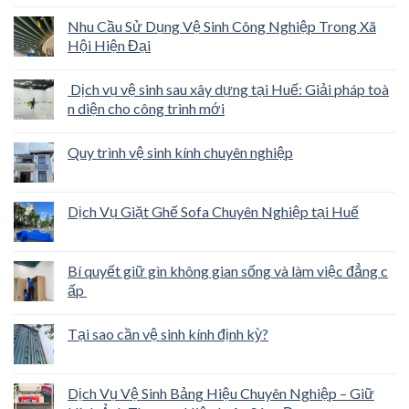
Nhu Cầu Sử Dụng Vệ Sinh Công Nghiệp Trong Xã
Hội Hiện Đại
Dịch vụ vệ sinh sau xây dựng tại Huế: Giải pháp toà
n diện cho công trình mới
Quy trình vệ sinh kính chuyên nghiệp
Dịch Vụ Giặt Ghế Sofa Chuyên Nghiệp tại Huế
Bí quyết giữ gìn không gian sống và làm việc đẳng c
ấp
Tại sao cần vệ sinh kính định kỳ?
Dịch Vụ Vệ Sinh Bảng Hiệu Chuyên Nghiệp – Giữ