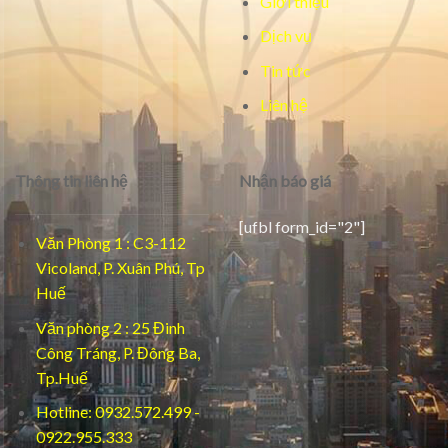
Giới thiệu
Dịch vụ
Tin tức
Liên hệ
Thông tin liên hệ
Nhận báo giá
[ufbl form_id="2"]
Văn Phòng 1 : C3-112
Vicoland, P. Xuân Phú, Tp
Huế
Văn phòng 2 : 25 Đinh
Công Tráng, P. Đông Ba,
Tp.Huế
Hotline: 0932.572.499 -
0922.955.333