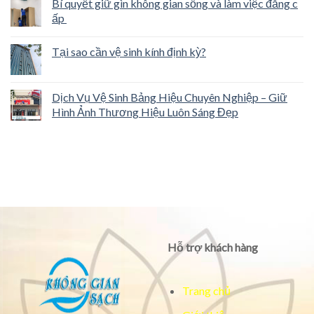
Bí quyết giữ gìn không gian sống và làm việc đẳng c
ấp
Tại sao cần vệ sinh kính định kỳ?
Dịch Vụ Vệ Sinh Bảng Hiệu Chuyên Nghiệp – Giữ
Hình Ảnh Thương Hiệu Luôn Sáng Đẹp
Hỗ trợ khách hàng
Trang chủ