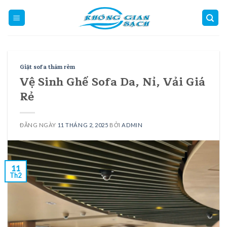
Skip
to
content
Giặt sofa thảm rèm
Vệ Sinh Ghế Sofa Da, Nỉ, Vải Giá
Rẻ
ĐĂNG NGÀY
11 THÁNG 2, 2025
BỞI
ADMIN
11
Th2