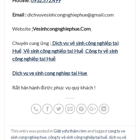
Hotline:
0932.572.499
Email :
dichvuvesinhcongnghiephue@gmail.com
Website
:
Vesinhcongnghiephue.Com
Chuyên cung ứng :
Dịch vụ vệ sinh công nghiệp tại
Huế
,
Vệ sinh công nghiệp tại Huế
,
Công ty vệ sinh
công nghiệp tại Huế
Dich vu ve sinh cong nghiep tai Hue
Rất hân hạnh được phục vụ quý khách !
This entry was posted in
Giặt sofa thảm rèm
and tagged
cong ty ve
sinh cong nghiep hue
,
công ty vệ sinh công nghiệp tại huế
,
dịch vụ vệ