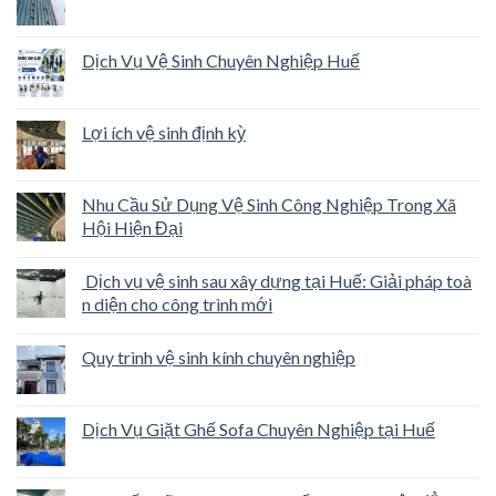
Dịch Vụ Vệ Sinh Chuyên Nghiệp Huế
Lợi ích vệ sinh định kỳ
Nhu Cầu Sử Dụng Vệ Sinh Công Nghiệp Trong Xã
Hội Hiện Đại
Dịch vụ vệ sinh sau xây dựng tại Huế: Giải pháp toà
n diện cho công trình mới
Quy trình vệ sinh kính chuyên nghiệp
Dịch Vụ Giặt Ghế Sofa Chuyên Nghiệp tại Huế