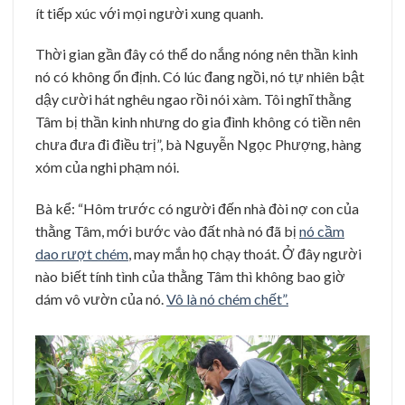
ít tiếp xúc với mọi người xung quanh.
Thời gian gần đây có thể do nắng nóng nên thần kinh
nó có không ổn định. Có lúc đang ngồi, nó tự nhiên bật
dậy cười hát nghêu ngao rồi nói xàm. Tôi nghĩ thằng
Tâm bị thần kinh nhưng do gia đình không có tiền nên
chưa đưa đi điều trị”, bà Nguyễn Ngọc Phượng, hàng
xóm của nghi phạm nói.
Bà kể: “Hôm trước có người đến nhà đòi nợ con của
thằng Tâm, mới bước vào đất nhà nó đã bị
nó cầm
dao rượt chém
, may mắn họ chạy thoát. Ở đây người
nào biết tính tình của thằng Tâm thì không bao giờ
dám vô vườn của nó.
Vô là nó chém chết”.