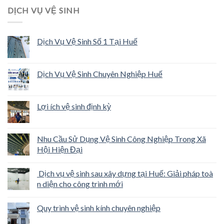
DỊCH VỤ VỆ SINH
Dịch Vụ Vệ Sinh Số 1 Tại Huế
Dịch Vụ Vệ Sinh Chuyên Nghiệp Huế
Lợi ích vệ sinh định kỳ
Nhu Cầu Sử Dụng Vệ Sinh Công Nghiệp Trong Xã
Hội Hiện Đại
Dịch vụ vệ sinh sau xây dựng tại Huế: Giải pháp toà
n diện cho công trình mới
Quy trình vệ sinh kính chuyên nghiệp