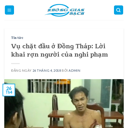
Skip
to
content
Tin tức
Vụ chặt đầu ở Đồng Tháp: Lời
khai rợn người của nghi phạm
ĐĂNG NGÀY
26 THÁNG 4, 2018
BỞI
ADMIN
26
Th4