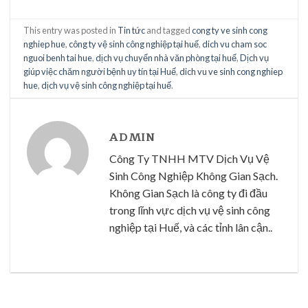
This entry was posted in
Tin tức
and tagged
cong ty ve sinh cong
nghiep hue
,
công ty vệ sinh công nghiệp tại huế
,
dich vu cham soc
nguoi benh tai hue
,
dịch vụ chuyển nhà văn phòng tại huế
,
Dịch vụ
giúp việc chăm người bệnh uy tín tại Huế
,
dich vu ve sinh cong nghiep
hue
,
dịch vụ vệ sinh công nghiệp tại huế
.
ADMIN
Công Ty TNHH MTV Dịch Vụ Vệ
Sinh Công Nghiệp Không Gian Sạch.
Không Gian Sạch là công ty đi đầu
trong lĩnh vực dịch vụ vệ sinh công
nghiệp tại Huế, và các tỉnh lân cận..