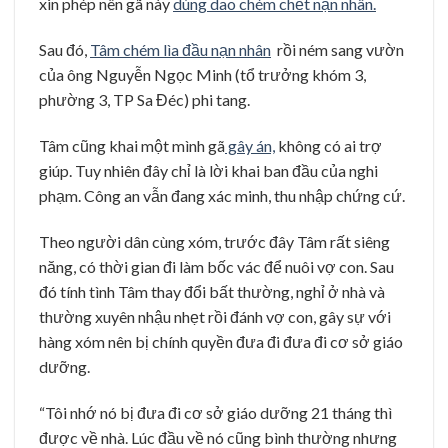
xin phép nên gã này
dùng dao chém chết nạn nhân.
Sau đó,
Tâm chém lìa đầu nạn nhân
rồi ném sang vườn
của ông Nguyễn Ngọc Minh (tổ trưởng khóm 3,
phường 3, TP Sa Đéc) phi tang.
Tâm cũng khai một mình gã
gây án,
không có ai trợ
giúp. Tuy nhiên đây chỉ là lời khai ban đầu của nghi
phạm. Công an vẫn đang xác minh, thu nhập chứng cứ.
Theo người dân cùng xóm, trước đây Tâm rất siêng
năng, có thời gian đi làm bốc vác để nuôi vợ con. Sau
đó tính tình Tâm thay đổi bất thường, nghỉ ở nhà và
thường xuyên nhậu nhẹt rồi đánh vợ con, gây sự với
hàng xóm nên bị chính quyền đưa đi đưa đi cơ sở giáo
dưỡng.
“Tôi nhớ nó bị đưa đi cơ sở giáo dưỡng 21 tháng thì
được về nhà. Lúc đầu về nó cũng bình thường nhưng