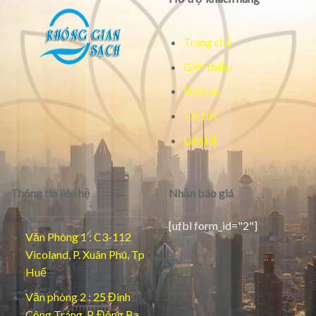
Trang chủ
Giới thiệu
Dịch vụ
Tin tức
Liên hệ
Thông tin liên hệ
Nhận báo giá
[ufbl form_id="2"]
Văn Phòng 1 : C3-112
Vicoland, P. Xuân Phú, Tp
Huế
Văn phòng 2 : 25 Đinh
Công Tráng, P. Đông Ba,