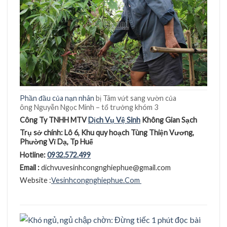
Phần đầu của nạn nhân
bị Tâm vứt sang vườn của
ông Nguyễn Ngọc Minh – tổ trưởng khóm 3
Công Ty TNHH MTV
Dị
ch Vụ
Vệ
Sinh
Không Gian Sạ
c
h
Trụ
sở
chính: Lô 6, Khu quy hoạ
ch Tùng Thiệ
n Vươ
ng,
Phươ
̀ng Vĩ
Dạ
, Tp Huê
Hotline:
0932.572.499
Email :
dichvuvesinhcongnghiephue@gmail.com
Website :
Vesinhcongnghiephue.Com