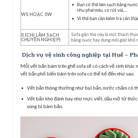
Bạn có thể làm sạch bằng nước 
như phai màu, co rút vải,…
WS HOẶC SW
Vì thế bạn cần kiểm tra cẩn thậ
Sofa gắn thẻ này là một thách thứ
X (CHỈ LÀM SẠCH
CHUYÊN NGHIỆP)
bằng nước hay dung môi giặt khô 
Dịch vụ vệ sinh công nghiệp tại Huế
–
Ph
Mỗi vết bẩn bám trên ghế sofa sẽ có cách vệ sinh khác 
vết bẩn phổ biến bám trên sofa có thể kể đến như sau:
Vết bẩn thông thường như bụi bẩn, nước chấm có t
Vết bẩn khó đánh bay như mực viết, dầu mỡ từ thức 
vùng bị bám bẩn.