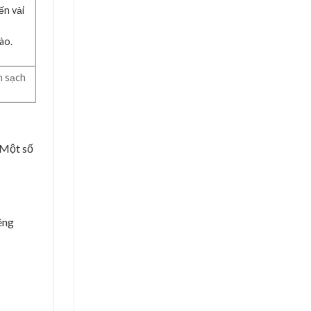
ến vải
ào.
m sạch
 Một số
êng