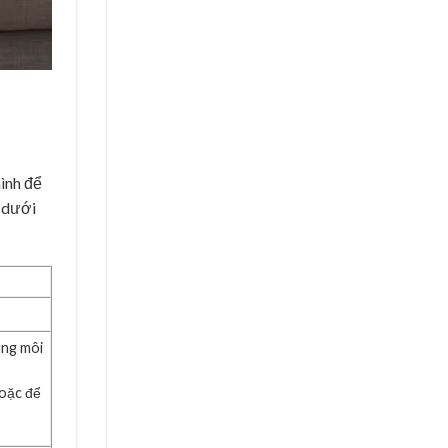
mình để
ã dưới
ung môi
hoặc để