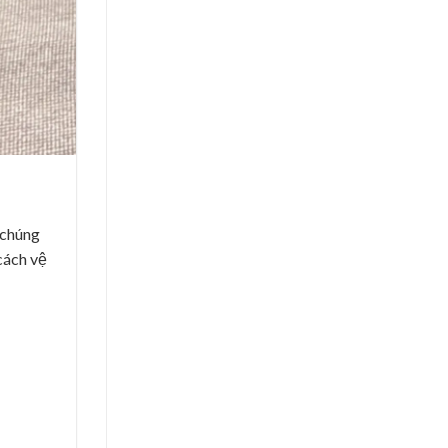
 chúng
cách vệ