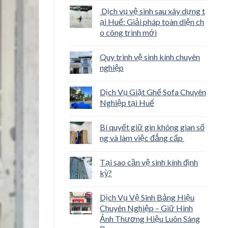
Dịch vụ vệ sinh sau xây dựng t
ại Huế: Giải pháp toàn diện ch
o công trình mới
Quy trình vệ sinh kính chuyên
nghiệp
Dịch Vụ Giặt Ghế Sofa Chuyên
Nghiệp tại Huế
Bí quyết giữ gìn không gian số
ng và làm việc đẳng cấp
Tại sao cần vệ sinh kính định
kỳ?
Dịch Vụ Vệ Sinh Bảng Hiệu
Chuyên Nghiệp – Giữ Hình
Ảnh Thương Hiệu Luôn Sáng