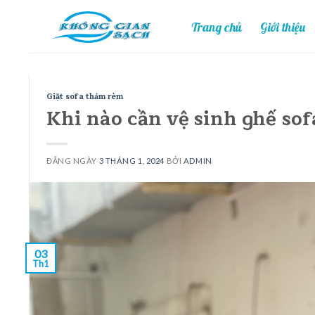
Skip
Trang chủ
Giới thiệu
to
content
Giặt sofa thảm rèm
Khi nào cần vệ sinh ghế sof
ĐĂNG NGÀY
3 THÁNG 1, 2024
BỞI
ADMIN
03
Th1