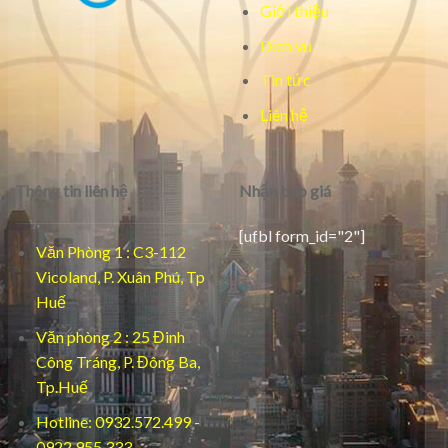
Giới thiệu
Dịch vụ
Tin tức
Liên hệ
Thông tin liên hệ
Nhận báo giá
[ufbl form_id="2"]
Văn Phòng 1 : C3-112
Vicoland, P. Xuân Phú, Tp
Huế
Văn phòng 2 : 25 Đinh
Công Tráng, P. Đông Ba,
Tp.Huế
Hotline: 0932.572.499 -
0922.955.333