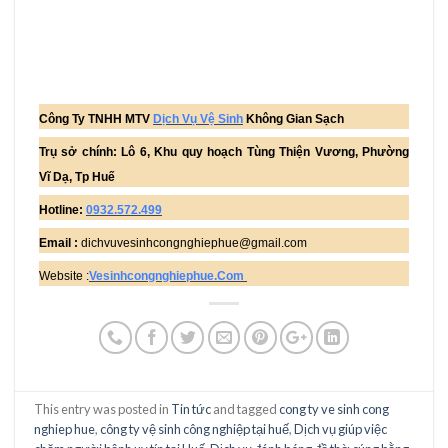
Công Ty TNHH MTV
Dịch Vụ Vệ Sinh
Không Gian Sạch
Trụ sở chính: Lô 6, Khu quy hoạch Tùng Thiện Vương, Phường
Vĩ Dạ, Tp Huế
Hotline:
0932.572.499
Email :
dichvuvesinhcongnghiephue@gmail.com
Website :
Vesinhcongnghiephue.Com
This entry was posted in
Tin tức
and tagged
cong ty ve sinh cong
nghiep hue
,
công ty vệ sinh công nghiệp tại huế
,
Dịch vụ giúp việc