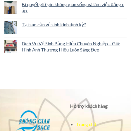
Bí quyết giữ gìn không gian sống và làm việc đẳng c
ấp
Tại sao cần vệ sinh kính định kỳ?
Dịch Vụ Vệ Sinh Bảng Hiệu Chuyên Nghiệp – Giữ
Hình Ảnh Thương Hiệu Luôn Sáng Đẹp
Hỗ trợ khách hàng
Trang chủ