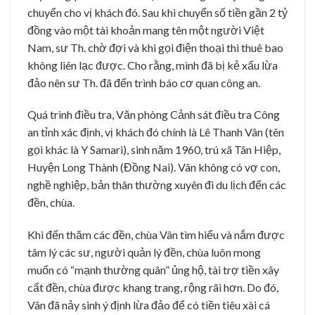
chuyển cho vị khách đó. Sau khi chuyển số tiền gần 2 tỷ
đồng vào một tài khoản mang tên một người Việt
Nam, sư Th. chờ đợi và khi gọi điện thoại thì thuê bao
không liên lạc được. Cho rằng, mình đã bị kẻ xấu lừa
đảo nên sư Th. đã đến trình báo cơ quan công an.
Quá trình điều tra, Văn phòng Cảnh sát điều tra Công
an tỉnh xác định, vị khách đó chính là Lê Thanh Vân (tên
gọi khác là Y Samari), sinh năm 1960, trú xã Tân Hiệp,
Huyện Long Thành (Đồng Nai). Vân không có vợ con,
nghề nghiệp, bản thân thường xuyên đi du lịch đến các
đền, chùa.
Khi đến thăm các đền, chùa Vân tìm hiểu và nắm được
tâm lý các sư, người quản lý đền, chùa luôn mong
muốn có “mạnh thường quân” ủng hộ, tài trợ tiền xây
cất đền, chùa được khang trang, rộng rãi hơn. Do đó,
Vân đã nảy sinh ý định lừa đảo để có tiền tiêu xài cá