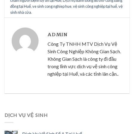
chăm người bệnh uy tín tại Huế
,
Dịch vụ đánh bóng đồ thờ cúng bằng
đồng tại Huế
,
ve sinh cong nghiep hue
,
vệ sinh công nghiệp tại huế
,
vệ
sinh nhà cửa
.
ADMIN
Công Ty TNHH MTV Dịch Vụ Vệ
Sinh Công Nghiệp Không Gian Sạch.
Không Gian Sạch là công ty đi đầu
trong lĩnh vực dịch vụ vệ sinh công
nghiệp tại Huế, và các tỉnh lân cận..
DỊCH VỤ VỆ SINH
Dịch Vụ Vệ Sinh Số 1 Tại Huế