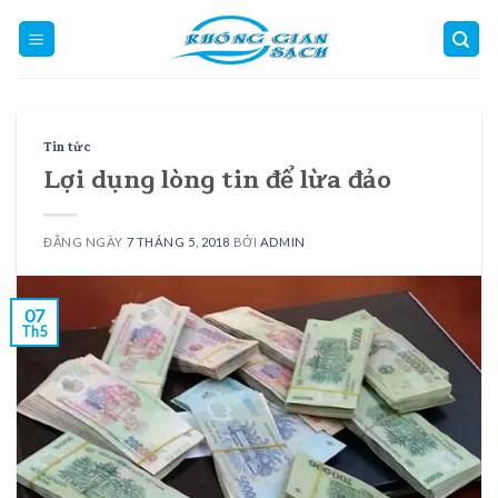
Skip
to
content
Tin tức
Lợi dụng lòng tin để lừa đảo
ĐĂNG NGÀY
7 THÁNG 5, 2018
BỞI
ADMIN
07
Th5