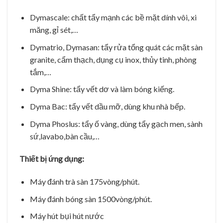
Dymascale: chất tẩy mạnh các bề mặt dính vôi, xi
măng, gỉ sét,…
Dymatrio, Dymasan: tẩy rửa tổng quát các mặt sàn
granite, cẩm thạch, dụng cụ inox, thủy tinh, phòng
tắm,…
Dyma Shine: tẩy vết dơ và làm bóng kiếng.
Dyma Bac: tẩy vết dầu mỡ, dùng khu nhà bếp.
Dyma Phoslus: tẩy ố vàng, dùng tẩy gạch men, sành
sứ,lavabo,bàn cầu,…
Thiết bị ứng dụng:
Máy đánh trà sàn 175vòng/phút.
Máy đánh bóng sàn 1500vòng/phút.
Máy hút bụi hút nước