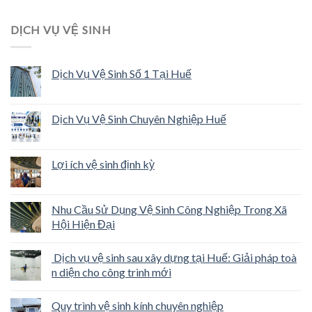
DỊCH VỤ VỆ SINH
Dịch Vụ Vệ Sinh Số 1 Tại Huế
Dịch Vụ Vệ Sinh Chuyên Nghiệp Huế
Lợi ích vệ sinh định kỳ
Nhu Cầu Sử Dụng Vệ Sinh Công Nghiệp Trong Xã
Hội Hiện Đại
Dịch vụ vệ sinh sau xây dựng tại Huế: Giải pháp toà
n diện cho công trình mới
Quy trình vệ sinh kính chuyên nghiệp