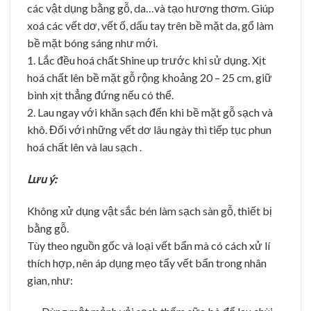
các vật dụng bằng gỗ, da…và tạo hương thơm. Giúp
xoá các vết dơ, vết ố, dấu tay trên bề mặt da, gổ làm
bề mặt bóng sáng như mới.
1. Lắc đều hoá chất Shine up trước khi sử dụng. Xịt
hoá chất lên bề mặt gỗ rộng khoảng 20 – 25 cm, giữ
bình xịt thẳng đứng nếu có thể.
2. Lau ngay với khăn sạch đến khi bề mặt gỗ sạch và
khô. Đối với những vết dơ lâu ngày thì tiếp tục phun
hoá chất lên và lau sạch .
Lưu ý:
Không xử dụng vật sắc bén làm sạch sàn gỗ, thiết bị
bằng gỗ.
Tùy theo nguồn gốc và loại vết bẩn mà có cách xử lí
thích hợp, nên áp dụng mẹo tẩy vết bẩn trong nhân
gian, như: