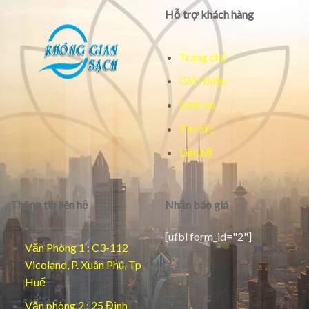
Hỗ trợ khách hàng
Trang chủ
Giới thiệu
Dịch vụ
Tin tức
Liên hệ
Thông tin liên hệ
Nhận báo giá
[ufbl form_id="2"]
Văn Phòng 1 : C3-112
Vicoland, P. Xuân Phú, Tp
Huế
Văn phòng 2 : 25 Đinh