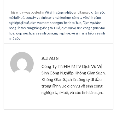
This entry was posted in
Vệ sinh công nghiệp
and tagged
chăm sóc
mộ tại Huế
,
cong ty ve sinh cong nghiep hue
,
công ty vệ sinh công
nghiệp tại huế
,
dich vu cham soc nguoi benh tai hue
,
Dịch vụ đánh
bóng đồ thờ cúng bằng đồng tại Huế
,
dịch vụ vệ sinh công nghiệp tại
huế
,
giup viec hue
,
ve sinh cong nghiep hue
,
vệ sinh nhà bếp
,
vệ sinh
nhà cửa
.
ADMIN
Công Ty TNHH MTV Dịch Vụ Vệ
Sinh Công Nghiệp Không Gian Sạch.
Không Gian Sạch là công ty đi đầu
trong lĩnh vực dịch vụ vệ sinh công
nghiệp tại Huế, và các tỉnh lân cận..