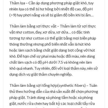
Thảm lụa – Cần áp dụng phương pháp giặt khô, tuy
nhiên lụa có thể bị hư hỏng bởi nhiệt độ cao, độ pH
(>9) hay phơi nắng và sẽ bị giảm độ bền khi bị ẩm…
Thảm làm bằng sợi thực vật – Thảm làm từ sợi thực
vật như cotton, đay, xơ dừa, sơ dứa… có đặc tính
tương tự như cotton có thể giặt bằng mọi biện pháp
thông thường nhưng phổ biến nhất vẫn là hút khô
hoặc làm sạch bằng chất giặt dạng bọt cộng với hút
khô. Để hạn chế sự phai màu hoặc đổi màu, nên dùng
chất làm sạch có độ pH dưới 7.5 và không nên làm
khô quá nhanh. Tuy nhiên, đối với loại thảm này, nên sử
dụng dịch vụ giặt thảm chuyên nghiệp.
Thảm làm bằng sợi tổng hợp(synthetic fibers) – Tuân
thủ theo hướng dẫn của nhà sản xuất để chọn phương
pháp giặt. Tránh dùng xà phòng tắm hoặc xà phòng
giặt, nước rửa chén hay bất kỳ các loại chất tẩy rửa