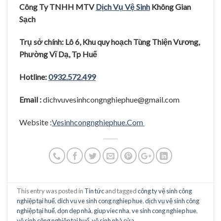
Công Ty TNHH MTV
Dị
ch Vụ
Vệ
Sinh
Không Gian
Sạ
c
h
Trụ
sở
chính: Lô 6, Khu quy hoạ
ch Tùng Thiệ
n Vươ
ng,
Phươ
̀ng Vĩ
Dạ
, Tp Huê
Hotline:
0932.572.499
Email :
dichvuvesinhcongnghiephue@gmail.com
Website :
Vesinhcongnghiephue.Com
This entry was posted in
Tin tức
and tagged
công ty vệ sinh công
nghiệp tại huế
,
dich vu ve sinh cong nghiep hue
,
dịch vụ vệ sinh công
nghiệp tại huế
,
dọn dẹp nhà
,
giup viec nha
,
ve sinh cong nghiep hue
,
vệ sinh công nghiệp tại huế
,
vệ sinh nhà cửa
.