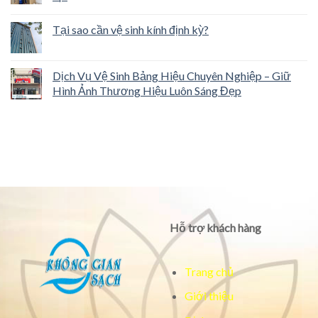
Tại sao cần vệ sinh kính định kỳ?
Dịch Vụ Vệ Sinh Bảng Hiệu Chuyên Nghiệp – Giữ
Hình Ảnh Thương Hiệu Luôn Sáng Đẹp
Hỗ trợ khách hàng
Trang chủ
Giới thiệu