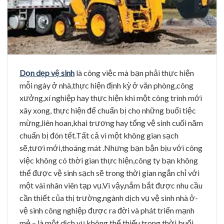
Dọn dẹp vệ sinh
là công việc mà bạn phải thực hiện
mỗi ngày ở nhà,thực hiện định kỳ ở văn phòng,công
xưởng,xí nghiệp hay thực hiện khi một công trình mới
xây xong, thực hiện để chuẩn bị cho những buổi tiệc
mừng,liên hoan,khai trương hay tổng vệ sinh cuối năm
chuẩn bị đón tết.Tất cả vì một không gian sạch
sẽ,tươi mới,thoáng mát .Nhưng bạn bận bịu với công
việc không có thời gian thực hiện,công ty bạn không
thể được vệ sinh sạch sẽ trong thời gian ngắn chỉ với
một vài nhân viên tạp vụ.Vì vậy,nắm bắt được nhu cầu
cần thiết của thị trường,ngành dịch vụ vệ sinh nhà ở-
vệ sinh công nghiệp được ra đời và phát triển mạnh
mẻ – là một dịch vụ không thể thiếu trong thời buổi