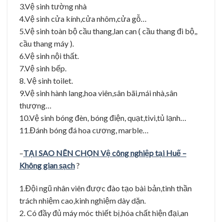
3.Vệ sinh tường nhà
4.Vệ sinh cửa kính,cửa nhôm,cửa gỗ…
5.Vệ sinh toàn bộ cầu thang,lan can ( cầu thang đi bộ,,
cầu thang máy ).
6.Vệ sinh nội thất.
7.Vệ sinh bếp.
8. Vệ sinh toilet.
9.Vệ sinh hành lang,hoa viên,sân bãi,mái nhà,sân
thượng…
10.Vệ sinh bóng đèn, bóng điện, quạt,tivi,tủ lạnh…
11.Đánh bóng đá hoa cương, marble…
–
TẠI SAO NÊN CHỌN Vệ công nghiệp tại Huế –
Không gian sạch
?
1.Đội ngũ nhân viên được đào tạo bài bản,tinh thần
trách nhiệm cao,kinh nghiệm dày dặn.
2. Có đầy đủ máy móc thiết bị,hóa chất hiện đại,an