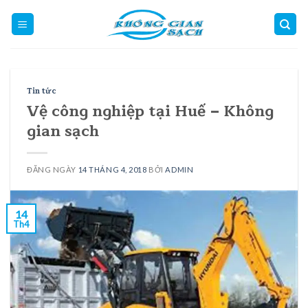
Skip
to
content
Tin tức
Vệ công nghiệp tại Huế – Không
gian sạch
ĐĂNG NGÀY
14 THÁNG 4, 2018
BỞI
ADMIN
14
Th4