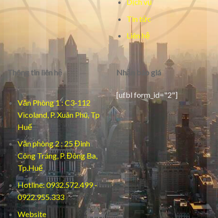
Dịch vụ
Tin tức
Liên hệ
Thông tin liên hệ
Nhận báo giá
[ufbl form_id="2"]
Văn Phòng 1 : C3-112
Vicoland, P. Xuân Phú, Tp
Huế
Văn phòng 2 : 25 Đinh
Công Tráng, P. Đông Ba,
Tp.Huế
Hotline: 0932.572.499 -
0922.955.333
Website